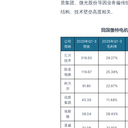
质集团、微光股份等因业务偏传
结构、技术壁垒高度相关。
我国
微特电
公司
2025年Q1-3
2025年Q1-3
简称
营收
毛利率
汇川
316.63
29.27%
技术
卧龙
119.67
25.38%
电驱
科力
91.80
22.67%
尔
信质
45.39
11.48%
集团
埃斯
38.04
28.45%
顿
英威
31.08
31.91%