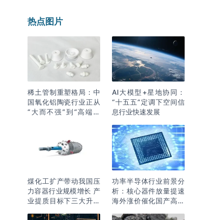
热点图片
稀土管制重塑格局：中
AI大模型+星地协同：
国氧化铝陶瓷行业正从
“十五五”定调下空间信
“大而不强”到“高端突
息行业快速发展
围”
煤化工扩产带动我国压
功率半导体行业前景分
力容器行业规模增长 产
析：核心器件放量提速
业提质目标下三大升级
海外涨价催化国产高端
逻辑明确
化突围