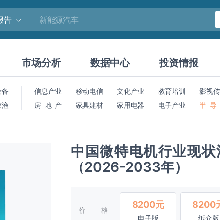
报告
市场分析
数据中心
投资情报
设备
信息产业
移动电信
文化产业
教育培训
影视传
牧渔
房 地 产
家具建材
家用电器
电子产业
半 导
中国微特电机行业现状
（2026-2033年）
8200元
8200
价格
电子版
纸介版