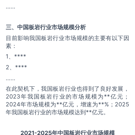
……
三、中国
板岩
行业市场规模分析
目前影响我国板岩行业市场规模的主要有以下因
素：
1、****
2、****
……
在此契机下，我国板岩行业也得到了良好发展，
2023年我国板岩行业的市场规模为**亿元；
2024年市场规模为**亿元，增速为**%；2025
年我国板岩行业的市场规模达到**亿元。
2021-2025
年中国
板岩
行业市场规模