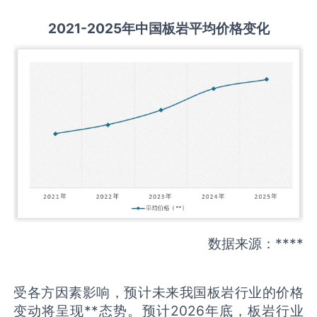
2021-2025
年中国
板岩
平均价格变化
数据来源：****
受各方因素影响，预计未来我国板岩行业的价格
变动将呈现**态势。预计2026年底，板岩行业