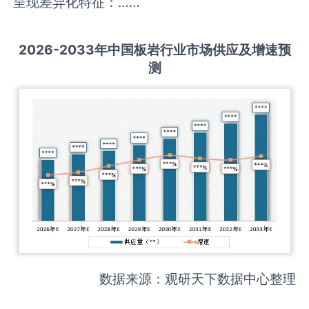
呈现差异化特征：……
2026-2033
年中国
板岩
行业市场供应及增速预
测
数据来源：观研天下数据中心整理