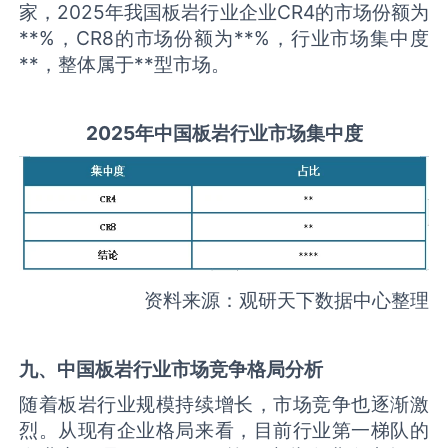
家，2025年我国板岩行业企业CR4的市场份额为
**%，CR8的市场份额为**%，行业市场集中度
**，整体属于**型市场。
2025
年中国
板岩
行业市场集中度
资料来源：观研天下数据中心整理
九、中国
板岩
行业市场竞争格局分析
随着板岩行业规模持续增长，市场竞争也逐渐激
烈。从现有企业格局来看，目前行业第一梯队的