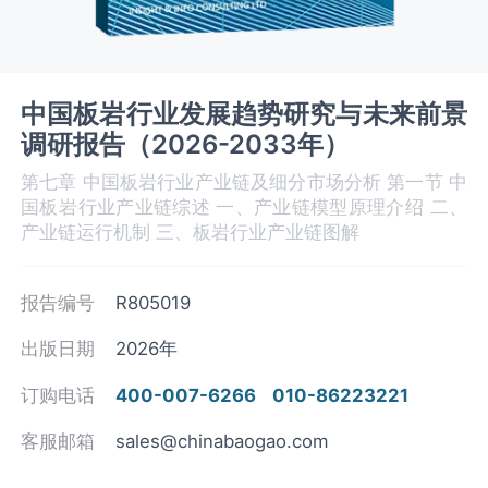
中国板岩行业发展趋势研究与未来前景
调研报告（2026-2033年）
第七章 中国板岩行业产业链及细分市场分析 第一节 中
国板岩‌‌‌行业产业链综述 一、产业链模型原理介绍 二、
产业链运行机制 三、板岩‌‌‌行业产业链图解
报告编号
R805019
出版日期
2026年
订购电话
400-007-6266
010-86223221
客服邮箱
sales@chinabaogao.com