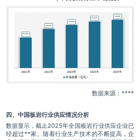
数据来源：****
四、中国
板岩
行业供应情况分析
数据显示，截止2025年全国板岩行业供应企业已
经超过**家。随着行业生产技术的不断提高，企