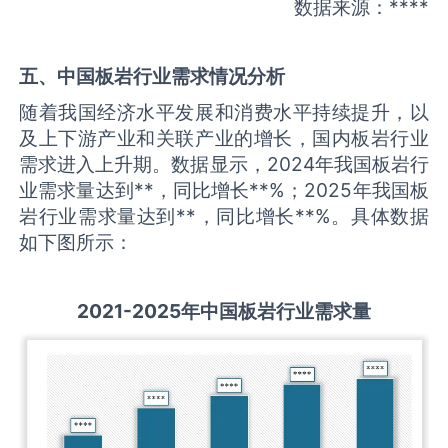
数据来源：****
五、中国
板岩
行业需求情况分析
随着我国经济水平发展和消费水平持续提升，以
及上下游产业和关联产业的增长，国内板岩行业
需求进入上升期。数据显示，2024年我国板岩行
业需求量达到**，同比增长**%；2025年我国板
岩行业需求量达到**，同比增长**%。具体数据
如下图所示：
2021-2025
年中国
板岩
行业需求量