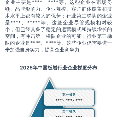
企业主要是****、****等。这些企业在市场份
额、品牌影响力、企业规模、客户群体覆盖和技
术水平上都有较大的优势；行业第二梯队的企业
是****、*****等。这些企业尽管规模相对较
小，但已经具备了稳定的运营模式和持续增长的
空间，有冲击第一梯队企业的可能；行业第三梯
队的企业是****、****等。这些企业仍需要进一
步加强自身实力，提高企业竞争力。
2025
年中国
板岩
行业企业梯度分布