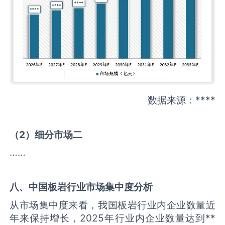
数据来源：****
（
2
）细分市场二
……
八、中国
板岩
行业市场集中度分析
从市场集中度来看，我国板岩行业内企业数量近
年来保持增长，2025年行业内企业数量达到**