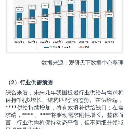
数据来源：观研天下数据中心整理
（
2
）
行业供需
预测
综合来看，未来几年我国板岩行业供给与需求将
保持“同步增长、结构匹配”的态势。在供给端，
****供给持续增加，将有效填补供给缺口；在需
求端，****、****将驱动需求刚性增长。整体而
言，行业供需将保持动态平衡，但不同细分领域