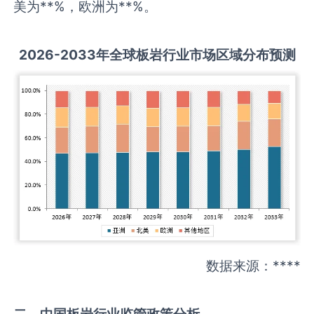
美为**%，欧洲为**%。
2026-2033
年全球
板岩
行业市场区域分布预测
数据来源：****
二、中国
板岩
行业监管政策分析