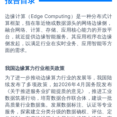
报告目录
边缘计算（Edge Computing）是一种分布式计
算框架，指在靠近物或数据源头的网络边缘侧，
融合网络、计算、存储、应用核心能力的开放平
台，就近提供边缘智能服务。其应用程序在边缘
侧发起，以满足行业在实时业务、应用智能等方
面的需求。
我国
边缘算力
行业相关政策
为了进一步推动边缘算力行业的发展等，我国陆
续发布了多项政策，如2026年4月国务院发布
《关于推进服务业扩能提质的意见》，推进工业
数据筑基行动，培育数据合作联合体，建设一批
高质量行业数据集。发展数据标注、认证等专业
服务，探索建立分类分级的数据确权、评估、定