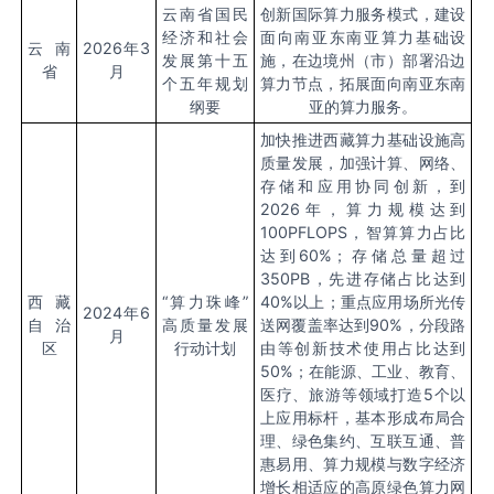
云南省国民
创新国际算力服务模式，建设
经济和社会
面向南亚东南亚算力基础设
云南
2026
年3
发展第十五
施，在边境州（市）部署沿边
省
月
个五年规划
算力节点，拓展面向南亚东南
纲要
亚的算力服务。
加快推进西藏算力基础设施高
质量发展，加强计算、网络、
存储和应用协同创新，到
2026年，算力规模达到
100PFLOPS，智算算力占比
达到60%；存储总量超过
350PB，先进存储占比达到
西藏
“算力珠峰”
40%以上；重点应用场所光传
2024
年6
自治
高质量发展
送网覆盖率达到90%，分段路
月
区
行动计划
由等创新技术使用占比达到
50%；在能源、工业、教育、
医疗、旅游等领域打造5个以
上应用标杆，基本形成布局合
理、绿色集约、互联互通、普
惠易用、算力规模与数字经济
增长相适应的高原绿色算力网