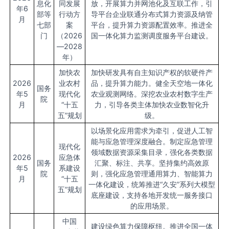
息化
同发展
放，开展算力并网池化及互联工作，引
年6
部等
行动方
导平台企业联通分布式算力资源及纳管
月
七部
案
平台，提升算力资源配置效率。推进全
门
（2026
国一体化算力监测调度服务平台建设。
—2028
年）
加快农
加快研发具有自主知识产权的软硬件产
2026
业农村
品，提升算力能力。健全天空地一体化
国务
年5
现代化
农业观测网络。深挖农业农村数字生产
院
月
“十五
力，引导各类主体加快农业数智化升
五”规划
级。
以场景化应用需求为牵引，促进人工智
能与应急管理深度融合。制定应急管理
现代化
领域数据资源采集目录，强化各类数据
2026
应急体
国务
汇聚、标注、共享。坚持集约高效原
年5
系建设
院
则，强化应急管理通用算力、智能算力
月
“十五
一体化建设，统筹推进“久安”系列大模型
五”规划
底座建设，支持各地开发统一服务接口
的应用场景。
中国
建设绿色算力保障枢纽。推进全国一体