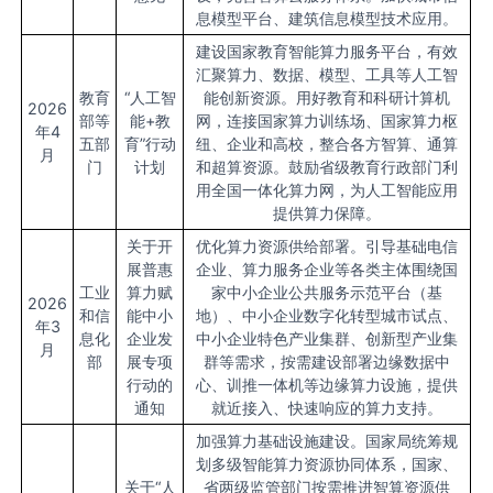
息模型平台、建筑信息模型技术应用。
建设国家教育智能算力服务平台，有效
汇聚算力、数据、模型、工具等人工智
教育
“人工智
能创新资源。用好教育和科研计算机
2026
部等
能+教
网，连接国家算力训练场、国家算力枢
年4
五部
育”行动
纽、企业和高校，整合各方智算、通算
月
门
计划
和超算资源。鼓励省级教育行政部门利
用全国一体化算力网，为人工智能应用
提供算力保障。
关于开
优化算力资源供给部署。引导基础电信
展普惠
企业、算力服务企业等各类主体围绕国
工业
算力赋
家中小企业公共服务示范平台（基
2026
和信
能中小
地）、中小企业数字化转型城市试点、
年3
息化
企业发
中小企业特色产业集群、创新型产业集
月
部
展专项
群等需求，按需建设部署边缘数据中
行动的
心、训推一体机等边缘算力设施，提供
通知
就近接入、快速响应的算力支持。
加强算力基础设施建设。国家局统筹规
划多级智能算力资源协同体系，国家、
关于“人
省两级监管部门按需推进智算资源供