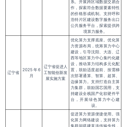
系。开展跨区域数据交易合
作，探索符合数据要素特性
的价格形成机制。支持呼和
浩特片区建设数字服务出口
公共服务平台，探索提供跨
境算力服务。
优化算力支撑底座。优化算
力资源布局，统筹算力中心
建设，引导沈阳、大连、辽
西等地区算力中心集约化建
设，推动算力结构多元化配
辽宁省促进人
2025
年6
置，鼓励适度超前、按需梯
辽宁省
工智能创新发
月
次部署通算、智算、超算、
展实施方案
边缘算力。支持打造自主算
力集群，鼓励国芯国用，支
持建设全栈国产化软硬件平
台，开展绿色算力中心建
设。
促进算力资源便捷使用。强
化算力网络建设，支持算力
集群间搭建直连传输专线，