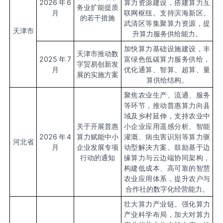
2026
年6
算力资源建设，搭建算力互
务业扩能提质
月
联网枢纽。支持滨海新区、
的若干措施
武清区等集聚算力资源，提
天津市
升算力服务供给能力。
加快算力基础设施建设，丰
天津市推动数
2025
年7
富绿色低碳算力服务供给，
字贸易创新发
月
优化通算、智算、超算、量
展的实施方案
算供给结构。
聚焦农业生产、流通、服务
等环节，推动普惠算力向县
域及乡村延伸，支持农业中
关于开展普惠
小企业应用遥感分析、智能
2026
年4
算力赋能中小
灌溉、病虫害识别等算力驱
河北省
月
企业发展专项
动型解决方案。鼓励基于边
行动的通知
缘算力与云边端协同架构，
构建低成本、高可靠的智慧
农业应用体系，提升农户与
合作社的数字化经营能力。
壮大算力产业链。强化算力
产业科学布局，加大对算力