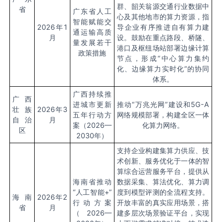
群、韶关翁源交通行业数据中
省
广东省人工
心及其他地市的算力资源，指
智能赋能交
2026
年1
导企业有序推进自有算力建
通运输高质
月
设。鼓励在重点路段、桥隧、
量发展若干
港口及枢纽场站部署边缘计算
政策措施
节点，形成“中心算力集约
化、边缘算力实时化”的协同
体系。
广西持续推
广西
进城市更新
推动“万兆光网”建设和5G-A
壮族
2026
年3
五年行动方
网络规模部署，构建全区一体
自治
月
案（2026—
化算力网络。
区
2030年）
支持企业构建集算力供应、技
术创新、服务优化于一体的智
算综合运营服务平台，提供从
海南省推动
数据采集、算法优化、算力调
“人工智能+”
度到模型评测的全流程支持。
海南
2026
年2
行动方案
开放丰富的真实应用场景，搭
省
月
（2026—
建多层次场景验证平台，实现