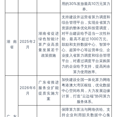
用的30%发放最高10万元算力
券。
支持建设并运营省算力调度和
综合管理平台，实现全省算力
资源的整体优化和按需调度，
湖南省促进
对平台建设给予适当一次性补
绿色智能计
助，最高不超过1000万元。
湖南
2025
年2
算产业高质
鼓励和支持数据中心、智算中
省
月
量发展若干
心、超算中心等运营单位、企
政策措施
业接入省算力调度和综合管理
平台，对通过调度平台采购算
力的企业给予支持，提高闲余
算力使用效率。
加快建设全国一体化算力网络
广东省推进
粤港澳大湾区枢纽，优化数据
2026
年6
服务业扩能
中心空间布局，大力发展边缘
月
提质实施方
计算，打造“云边端”协同算力
案
服务体系。
保障算力算法与网络供给。支
持企业利用韶关数据中心集
广东