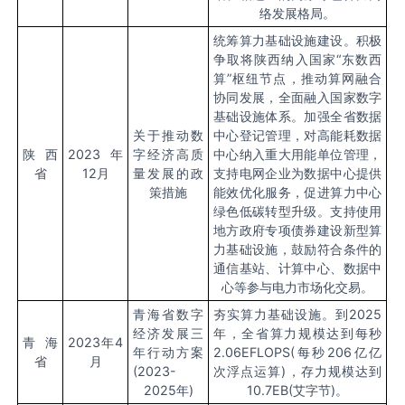
络发展格局。
统筹算力基础设施建设。积极
争取将陕西纳入国家“东数西
算”枢纽节点，推动算网融合
协同发展，全面融入国家数字
基础设施体系。加强全省数据
关于推动数
中心登记管理，对高能耗数据
陕西
2023
年
字经济高质
中心纳入重大用能单位管理，
省
12月
量发展的政
支持电网企业为数据中心提供
策措施
能效优化服务，促进算力中心
绿色低碳转型升级。支持使用
地方政府专项债券建设新型算
力基础设施，鼓励符合条件的
通信基站、计算中心、数据中
心等参与电力市场化交易。
青海省数字
夯实算力基础设施。到2025
经济发展三
年，全省算力规模达到每秒
青海
2023
年4
年行动方案
2.06EFLOPS(每秒206亿亿
省
月
(2023-
次浮点运算)，存力规模达到
2025年)
10.7EB(艾字节)。