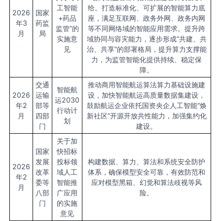
工智能
给。打造标准化、可扩展的智能算力底
2026
国家
+药品
座，满足互联网、政务外网、政务内网
年3
药监
监管”的
等不同网络域的智能应用需求。提升跨
月
局
实施意
域协同与容灾能力，逐步形成“共建、共
见
治、共享”的部署格局，提升算力支撑能
力，为监管智能化提供持续、稳定保
障。
交通
推动商用智能航运算法算力基础设施建
智能航
2026
运输
设，加快智能航运高质量数据集建设，
运2030
年2
部等
鼓励航运企业依托国资央企人工智能“焕
行动计
月
四部
新社区”开源开放共性能力，加强集约化
划
门
建设。
关于加
国家
快招标
发展
投标领
构建数据、算力、算法和系统安全防护
2026
改革
域人工
体系，确保模型安全可靠，有效防范和
年2
委等
智能推
应对模型黑箱、幻觉和算法歧视等风
月
八部
广应用
险。
门
的实施
意见