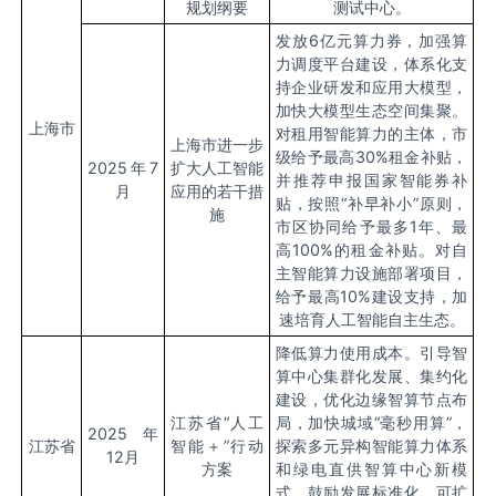
规划纲要
测试中心。
发放6亿元算力券，加强算
力调度平台建设，体系化支
持企业研发和应用大模型，
加快大模型生态空间集聚。
上海市
对租用智能算力的主体，市
上海市进一步
级给予最高30%租金补贴，
2025
年7
扩大人工智能
并推荐申报国家智能券补
月
应用的若干措
贴，按照“补早补小”原则，
施
市区协同给予最多1年、最
高100%的租金补贴。对自
主智能算力设施部署项目，
给予最高10%建设支持，加
速培育人工智能自主生态。
降低算力使用成本。引导智
算中心集群化发展、集约化
建设，优化边缘智算节点布
江苏省“人工
局，加快城域“毫秒用算”，
2025
年
江苏省
智能＋”行动
探索多元异构智能算力体系
12月
方案
和绿电直供智算中心新模
式。鼓励发展标准化、可扩