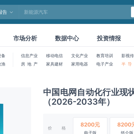
报告
市场分析
数据中心
投资情报
设备
信息产业
移动电信
文化产业
教育培训
影视传
牧渔
房 地 产
家具建材
家用电器
电子产业
半 导
中国电网自动化行业现
（2026-2033年）
8200元
8200
价格
电子版
纸介版