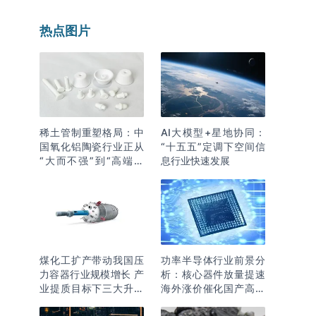
热点图片
稀土管制重塑格局：中
AI大模型+星地协同：
国氧化铝陶瓷行业正从
“十五五”定调下空间信
“大而不强”到“高端突
息行业快速发展
围”
煤化工扩产带动我国压
功率半导体行业前景分
力容器行业规模增长 产
析：核心器件放量提速
业提质目标下三大升级
海外涨价催化国产高端
逻辑明确
化突围