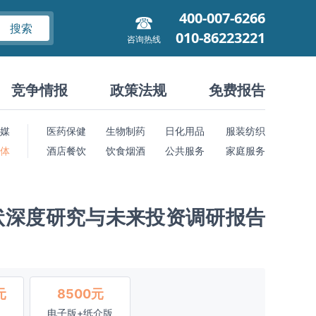
400-007-6266
搜索
010-86223221
咨询热线
竞争情报
政策法规
免费报告
媒
医药保健
生物制药
日化用品
服装纺织
 体
酒店餐饮
饮食烟酒
公共服务
家庭服务
状深度研究与未来投资调研报告
元
8500元
电子版+纸介版