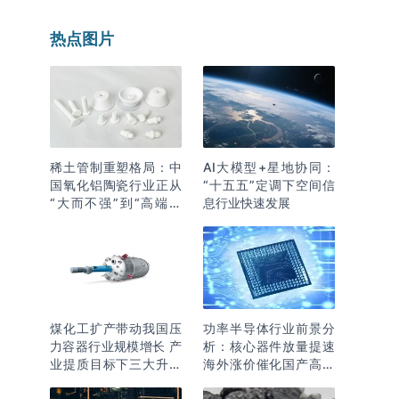
热点图片
稀土管制重塑格局：中
AI大模型+星地协同：
国氧化铝陶瓷行业正从
“十五五”定调下空间信
“大而不强”到“高端突
息行业快速发展
围”
煤化工扩产带动我国压
功率半导体行业前景分
力容器行业规模增长 产
析：核心器件放量提速
业提质目标下三大升级
海外涨价催化国产高端
逻辑明确
化突围