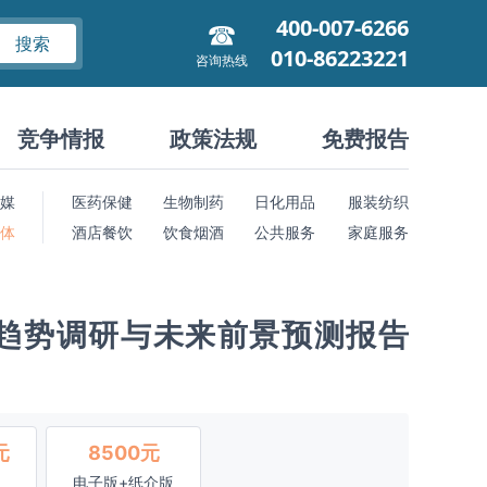
400-007-6266
搜索
010-86223221
咨询热线
竞争情报
政策法规
免费报告
媒
医药保健
生物制药
日化用品
服装纺织
 体
酒店餐饮
饮食烟酒
公共服务
家庭服务
趋势调研与未来前景预测报告
元
8500元
电子版+纸介版