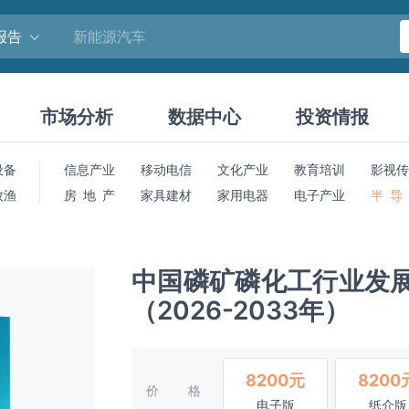
报告
市场分析
数据中心
投资情报
设备
信息产业
移动电信
文化产业
教育培训
影视传
牧渔
房 地 产
家具建材
家用电器
电子产业
半 导
中国磷矿磷化工行业发
（2026-2033年）
8200元
8200
价格
电子版
纸介版