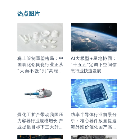
热点图片
稀土管制重塑格局：中
AI大模型+星地协同：
国氧化铝陶瓷行业正从
“十五五”定调下空间信
“大而不强”到“高端突
息行业快速发展
围”
煤化工扩产带动我国压
功率半导体行业前景分
力容器行业规模增长 产
析：核心器件放量提速
业提质目标下三大升级
海外涨价催化国产高端
逻辑明确
化突围