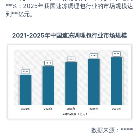
**%；2025年我国速冻调理包行业的市场规模达
到**亿元。
2021-2025
年中国
速冻调理包
行业市场规模
数据来源：****