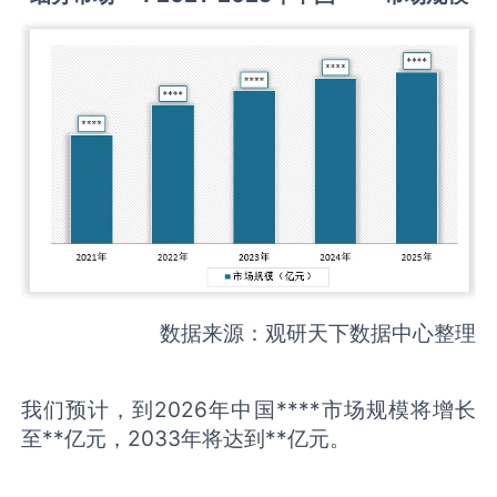
数据来源：观研天下数据中心整理
我们预计，到2026年中国****市场规模将增长
至**亿元，2033年将达到**亿元。