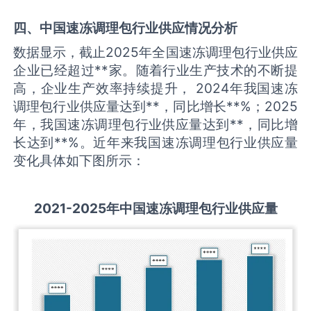
四、中国
速冻调理包
行业供应情况分析
数据显示，截止2025年全国速冻调理包行业供应
企业已经超过**家。随着行业生产技术的不断提
高，企业生产效率持续提升， 2024年我国速冻
调理包行业供应量达到**，同比增长**%；2025
年，我国速冻调理包行业供应量达到**，同比增
长达到**%。近年来我国速冻调理包行业供应量
变化具体如下图所示：
2021-2025
年中国
速冻调理包
行业供应量