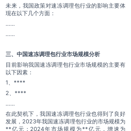
未来，我国政策对速冻调理包行业的影响主要体
现在以下几个方面：
……
……
三、中国
速冻调理包
行业市场规模分析
目前影响我国速冻调理包行业市场规模的主要有
以下因素：
1、****
2、****
……
在此契机下，我国速冻调理包行业也得到了良好
发展，2023年我国速冻调理包行业的市场规模为
**亿元；2024年市场规模为**亿元，增速为