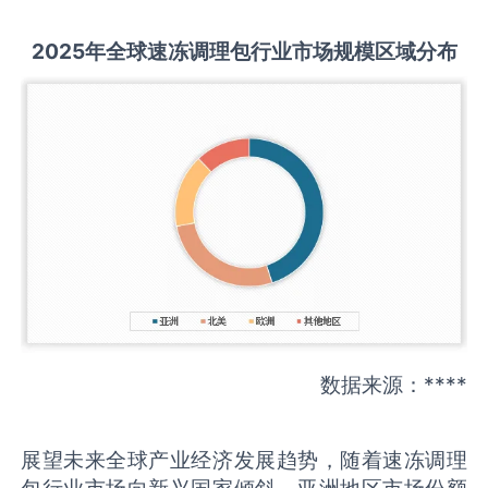
2025
年全球
速冻调理包
行业市场规模区域分布
数据来源：****
展望未来全球产业经济发展趋势，随着速冻调理
包行业市场向新兴国家倾斜，亚洲地区市场份额