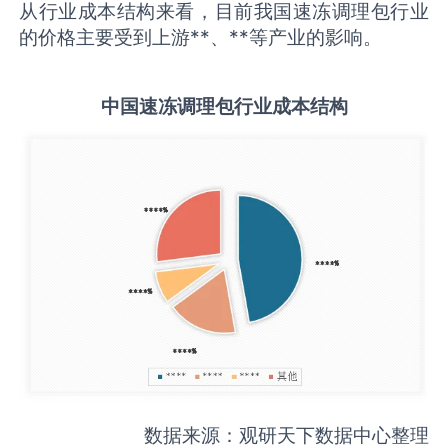
从行业成本结构来看，目前我国速冻调理包行业
的价格主要受到上游**、**等产业的影响。
中国
速冻调理包
行业成本结构
数据来源：观研天下数据中心整理