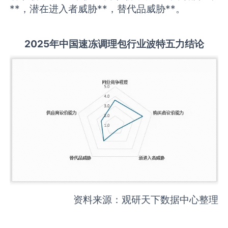
**，潜在进入者威胁**，替代品威胁**。
2025
年中国
速冻调理包
行业波特五力结论
资料来源：观研天下数据中心整理