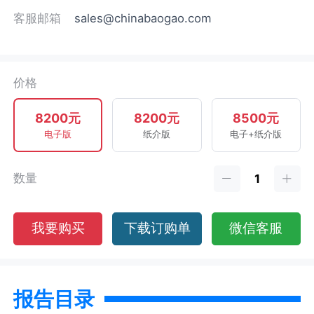
客服邮箱
sales@chinabaogao.com
价格
8200元
8200元
8500元
电子版
纸介版
电子+纸介版
数量
我要购买
下载订购单
微信客服
报告目录