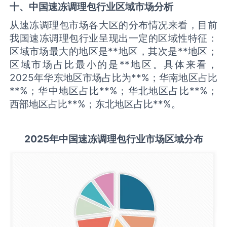
十、中国
速冻调理包
行业区域市场分析
从速冻调理包市场各大区的分布情况来看，目前
我国速冻调理包行业呈现出一定的区域性特征：
区域市场最大的地区是**地区，其次是**地区；
区域市场占比最小的是**地区。具体来看，
2025年华东地区市场占比为**%；华南地区占比
**%；华中地区占比**%；华北地区占比**%；
西部地区占比**%；东北地区占比**%。
2025
年中国
速冻调理包
行业市场区域分布