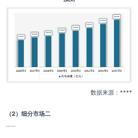
数据来源：****
（
2
）细分市场二
……