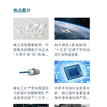
热点图片
稀土管制重塑格局：中
AI大模型+星地协同：
国氧化铝陶瓷行业正从
“十五五”定调下空间信
“大而不强”到“高端突
息行业快速发展
围”
煤化工扩产带动我国压
功率半导体行业前景分
力容器行业规模增长 产
析：核心器件放量提速
业提质目标下三大升级
海外涨价催化国产高端
逻辑明确
化突围