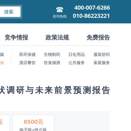
400-007-6266
搜索
010-86223221
咨询热线
竞争情报
政策法规
免费报告
媒
医药保健
生物制药
日化用品
服装纺织
 体
酒店餐饮
饮食烟酒
公共服务
家庭服务
状调研与未来前景预测报告
元
8500元
电子版+纸介版