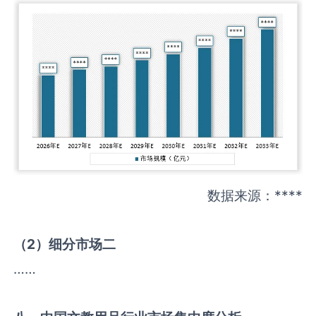
数据来源：****
（
2
）细分市场二
……