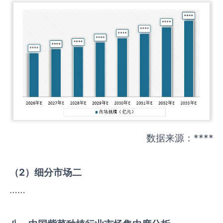
数据来源：****
（
2
）细分市场二
……