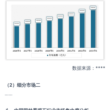
数据来源：****
（
2
）细分市场二
……