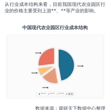
从行业成本结构来看，目前我国现代农业园区行
业的价格主要受到上游**、**等产业的影响。
中国
现代农业园区
行业成本结构
数据来源：观研天下数据中心整理