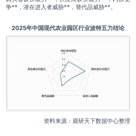
争**，潜在进入者威胁**，替代品威胁**。
2025
年中国
现代农业园区
行业波特五力结论
资料来源：观研天下数据中心整理