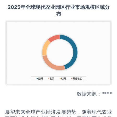
2025
年全球
现代农业园区
行业市场规模区域分
布
数据来源：****
展望未来全球产业经济发展趋势，随着现代农业