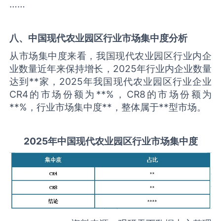
……
八、中国
现代农业园区
行业市场集中度分析
从市场集中度来看，我国现代农业园区行业内企
业数量近年来保持增长，2025年行业内企业数量
达到**家，2025年我国现代农业园区行业企业
CR4的市场份额为**%，CR8的市场份额为
**%，行业市场集中度**，整体属于**型市场。
2025
年中国
现代农业园区
行业市场集中度