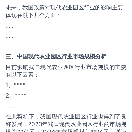
未来，我国政策对现代农业园区行业的影响主要
体现在以下几个方面：
……
……
三、中国
现代农业园区
行业市场规模分析
目前影响我国现代农业园区行业市场规模的主要
有以下因素：
1、****
2、****
……
在此契机下，我国现代农业园区行业也得到了良
好发展，2023年我国现代农业园区行业的市场规
模为**亿元；2024年市场规模为**亿元，增速