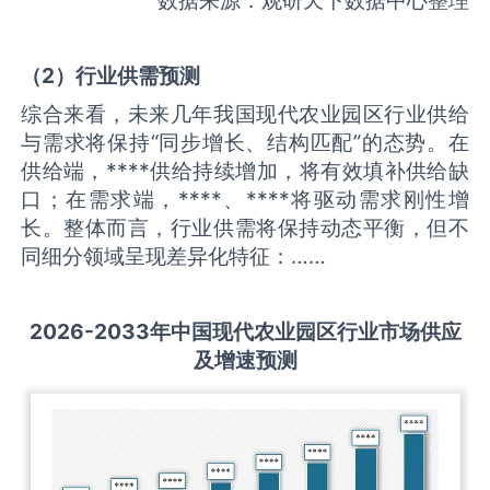
（
2
）
行业供需
预测
综合来看，未来几年我国现代农业园区行业供给
与需求将保持“同步增长、结构匹配”的态势。在
供给端，****供给持续增加，将有效填补供给缺
口；在需求端，****、****将驱动需求刚性增
长。整体而言，行业供需将保持动态平衡，但不
同细分领域呈现差异化特征：……
2026-2033
年中国
现代农业园区
行业市场供应
及增速预测