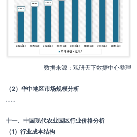
数据来源：观研天下数据中心整理
（
2
）华中地区市场规模分析
……
十一、中国
现代农业园区
行业价格分析
（
1
）行业成本结构