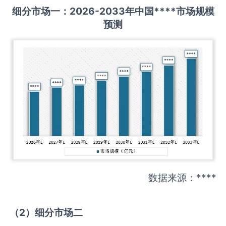
细分市场一：
202
6
-20
33年中国
****
市场规模
预测
数据来源：****
（
2
）细分市场二