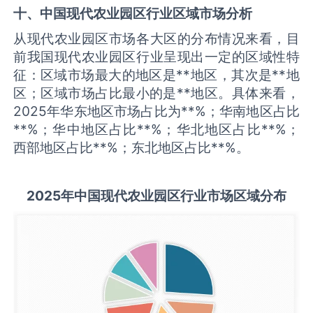
十、中国
现代农业园区
行业区域市场分析
从现代农业园区市场各大区的分布情况来看，目
前我国现代农业园区行业呈现出一定的区域性特
征：区域市场最大的地区是**地区，其次是**地
区；区域市场占比最小的是**地区。具体来看，
2025年华东地区市场占比为**%；华南地区占比
**%；华中地区占比**%；华北地区占比**%；
西部地区占比**%；东北地区占比**%。
2025
年中国
现代农业园区
行业市场区域分布