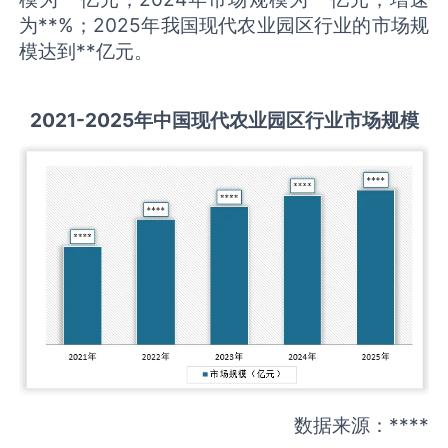
为**%；2025年我国现代农业园区行业的市场规
模达到**亿元。
2021-2025
年中国
现代农业园区
行业市场规模
数据来源：****