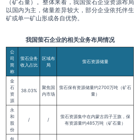
（矿石量）。整体来看，我国萤石企业资源布局
以国内为主，储量差异较大，部分企业依托伴生
矿或单一矿山形成各自优势。
我
国萤石企业的相关业务布局情况
公
司
萤石业务
区域布
萤石资源储量
简
收入占比
局
称
金
石
聚焦国
萤石保有资源储量约2700万吨（矿石
38.03%
资
内市场
量）
源
永
和
萤石资源集中在内蒙古四子王旗，保
/
/
股
有资源量约485万吨（矿石量）
份
包