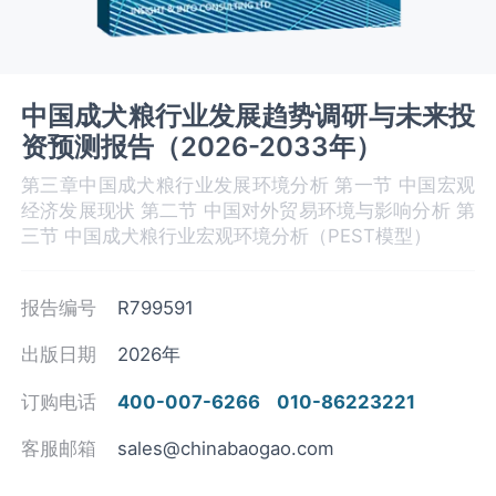
中国成犬粮行业发展趋势调研与未来投
资预测报告（2026-2033年）
第三章中国成犬粮‌‌‌行业发展环境分析 第一节 中国宏观
经济发展现状 第二节 中国对外贸易环境与影响分析 第
三节 中国成犬粮‌‌‌行业宏观环境分析（PEST模型）
报告编号
R799591
出版日期
2026年
订购电话
400-007-6266
010-86223221
客服邮箱
sales@chinabaogao.com