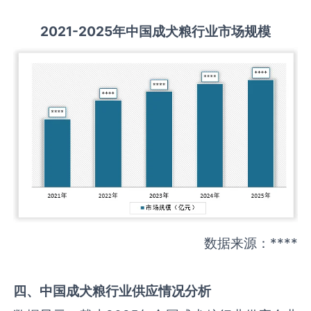
2021-2025
年中国
成犬粮
行业市场规模
数据来源：****
四、中国
成犬粮
行业供应情况分析