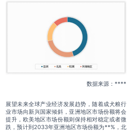
数据来源：****
展望未来全球产业经济发展趋势，随着成犬粮行
业市场向新兴国家倾斜，亚洲地区市场份额将会
提升，欧美地区市场份额则保持相对稳定或者微
跌，预计到2033年亚洲地区市场份额为**%，北