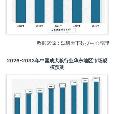
数据来源：观研天下数据中心整理
2026-2033
年中国
成犬粮
行业华东地区市场规
模预测