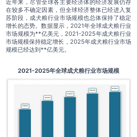
近年来，尽管全球各主要经济体的经济发展仍存
在较多不确定因素，但全球经济整体已经进入复
苏阶段，成犬粮行业市场规模也总体保持了稳定
增长的态势。数据显示，2021年全球成犬粮行业
市场规模为**亿美元，2021-2025年成犬粮行业
市场规模保持稳定增长，2025年成犬粮行业市场
规模已经达到**亿美元。
2021-2025
年全球
成犬粮
行业市场规模