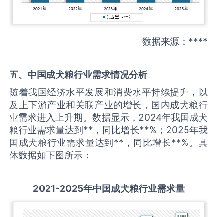
数据来源：****
五、中国
成犬粮
行业需求情况分析
随着我国经济水平发展和消费水平持续提升，以
及上下游产业和关联产业的增长，国内成犬粮行
业需求进入上升期。数据显示，2024年我国成犬
粮行业需求量达到**，同比增长**%；2025年我
国成犬粮行业需求量达到**，同比增长**%。具
体数据如下图所示：
2021-2025
年中国
成犬粮
行业需求量