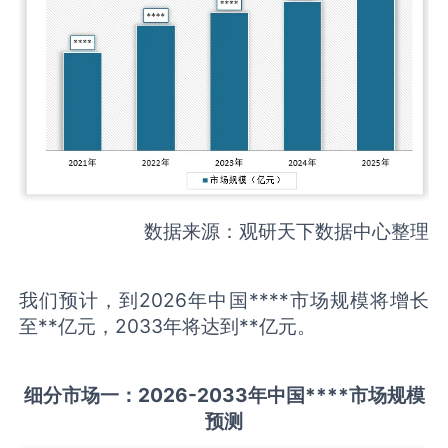
数据来源：观研天下数据中心整理
我们预计，到2026年中国****市场规模将增长
至**亿元，2033年将达到**亿元。
细分市场一：
202
6
-20
33年中国
****
市场规模
预测