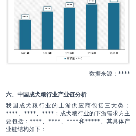
数据来源：****
六、中国
成犬粮
行业产业链分析
我国成犬粮行业的上游供应商包括三大类：
****、****、****；成犬粮行业的下游需求方主
要包括：****、****、****和*****。其具体产
业链结构如下：