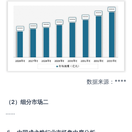
数据来源：****
（
2
）细分市场二
……