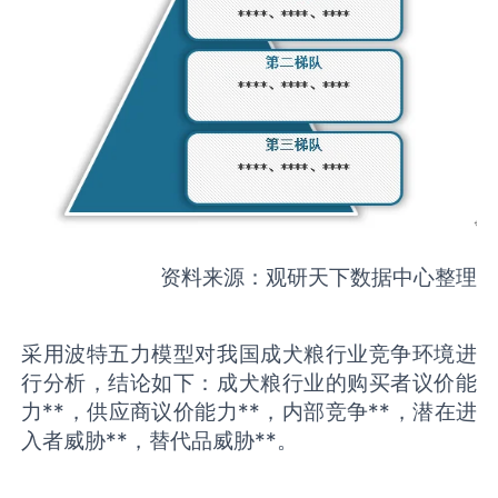
资料来源：观研天下数据中心整理
采用波特五力模型对我国成犬粮行业竞争环境进
行分析，结论如下：成犬粮行业的购买者议价能
力**，供应商议价能力**，内部竞争**，潜在进
入者威胁**，替代品威胁**。