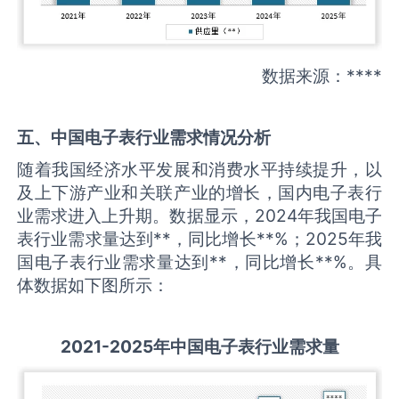
数据来源：****
五、中国
电子表
行业需求情况分析
随着我国经济水平发展和消费水平持续提升，以
及上下游产业和关联产业的增长，国内电子表行
业需求进入上升期。数据显示，2024年我国电子
表行业需求量达到**，同比增长**%；2025年我
国电子表行业需求量达到**，同比增长**%。具
体数据如下图所示：
2021-2025
年中国
电子表
行业需求量