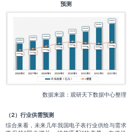
预测
数据来源：观研天下数据中心整理
（
2
）
行业供需
预测
综合来看，未来几年我国电子表行业供给与需求