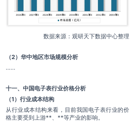
数据来源：观研天下数据中心整理
（
2
）华中地区市场规模分析
……
十一、中国
电子表
行业价格分析
（
1
）行业成本结构
从行业成本结构来看，目前我国电子表行业的价
格主要受到上游**、**等产业的影响。