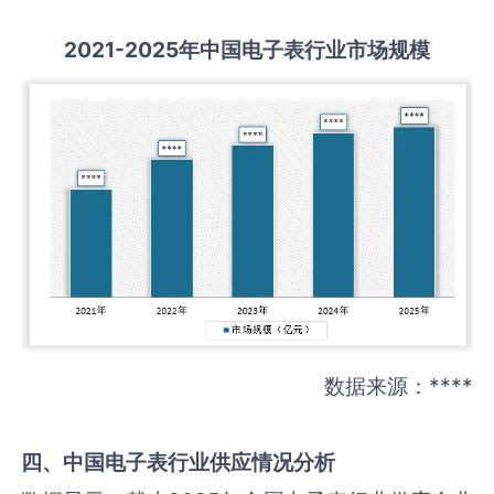
2021-2025
年中国
电子表
行业市场规模
数据来源：****
四、中国
电子表
行业供应情况分析