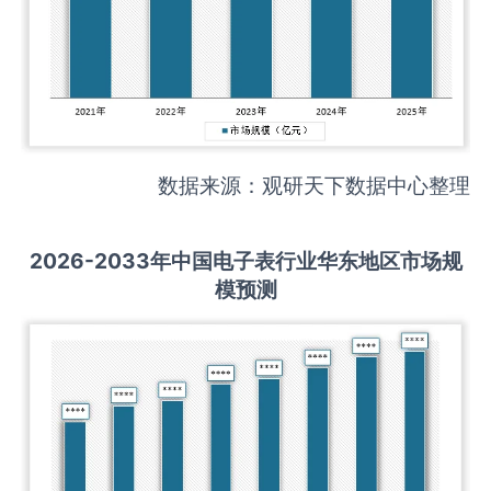
数据来源：观研天下数据中心整理
2026-2033
年中国
电子表
行业华东地区市场规
模预测