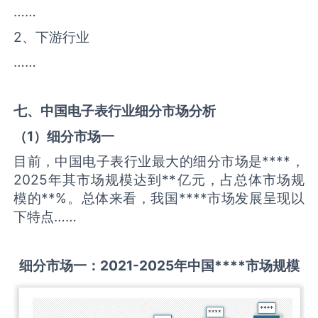
……
2、下游行业
……
七、中国
电子表
行业细分市场分析
（
1
）细分市场一
目前，中国电子表行业最大的细分市场是****，
2025年其市场规模达到**亿元，占总体市场规
模的**%。总体来看，我国****市场发展呈现以
下特点……
细分市场一：
2021-2025
年中国
****
市场规模