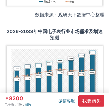
数据来源：观研天下数据中心整理
2026-2033
年中国
电子表
行业市场需求及增速
预测
8200
￥
我要购买
微信客服
电子版，1份，
修改