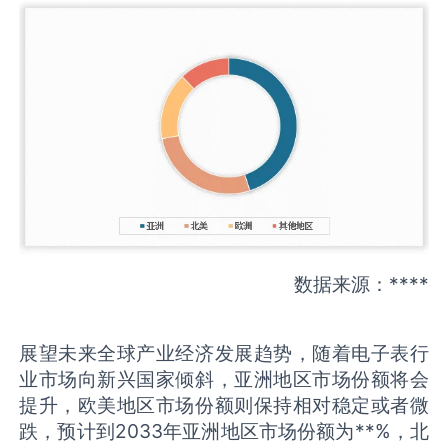
数据来源：****
展望未来全球产业经济发展趋势，随着电子表行
业市场向新兴国家倾斜，亚洲地区市场份额将会
提升，欧美地区市场份额则保持相对稳定或者微
跌，预计到2033年亚洲地区市场份额为**%，北