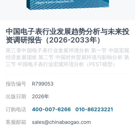
中国电子表行业发展趋势分析与未来投
资调研报告（2026-2033年）
第三章中国电子表‌‌‌行业发展环境分析 第一节 中国宏观
经济发展现状 第二节 中国对外贸易环境与影响分析 第
三节 中国电子表‌‌‌行业宏观环境分析（PEST模型）
报告编号
R799053
出版日期
2026年
订购电话
400-007-6266
010-86223221
客服邮箱
sales@chinabaogao.com