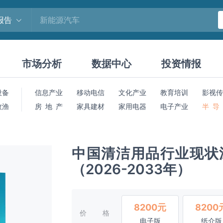
报告
市场分析
数据中心
投资情报
设备
信息产业
移动电信
文化产业
教育培训
影视传
牧渔
房 地 产
家具建材
家用电器
电子产业
半 导
中国清洁用品行业现状
（2026-2033年）
8200元
8200
价格
电子版
纸介版