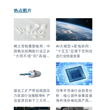
热点图片
稀土管制重塑格局：中
AI大模型+星地协同：
国氧化铝陶瓷行业正从
“十五五”定调下空间信
“大而不强”到“高端突
息行业快速发展
围”
煤化工扩产带动我国压
功率半导体行业前景分
力容器行业规模增长 产
析：核心器件放量提速
业提质目标下三大升级
海外涨价催化国产高端
逻辑明确
化突围