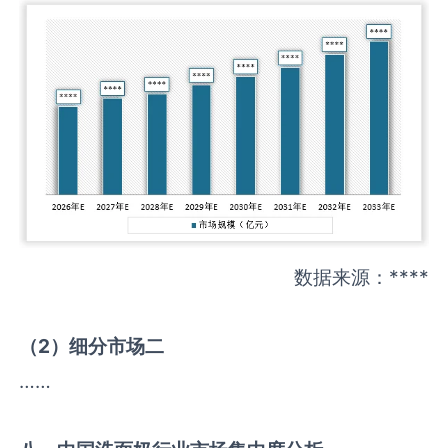
数据来源：****
（
2
）细分市场二
……