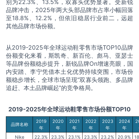
别为22.3%、13.5%，双寡头优势显著。受新锐
品牌冲击，2025年两大头部品牌市占率小幅回落
至18.8%、12.2%，但依旧稳居行业前二，远超
其他品牌市场份额。
从2019-2025年全球运动鞋零售市场TOP10品牌
份额变化来看，斯凯奇、新百伦、彪马、亚瑟士
等品牌份额稳步提升，新锐品牌On增速亮眼，国
内安踏、李宁凭借本土化优势持续突围，市场份
额稳步增长，全球市场呈现“双寡头领跑、多品牌
追赶、本土品牌崛起”的竞争格局。
2019-2025
年全球运动鞋零售市场份额
TOP10
2019
2020
2021
2022
2023
2024
2
品牌名称
年
年
年
年
年
年
Nike
22.3%
23.3%
23.1%
23.3%
23.2%
20.9%
1