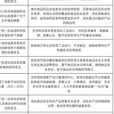
质的意见
健全食品药品全链条全过程监管机制，完善食品药品安全责
华人民共和国国民经
任体系。加强从农田到餐桌的食品安全监管，强化风险源头
和社会发展第十五个
管控，提高协同监管和智慧监管水平，深化重点问题农产品
五年规划纲要
药残治理。
于进一步促进民间投
支持民间资本更多投向工业设计、共性技术服务、检验检
资发展的若干措施
测、质量认证、数字化转型等生产性服务业领域。
于加快场景培育和开
鼓励地方和企业培育工业设计、中试验证、检验检测等生产
推动新场景大规模应
性服务业应用场景。
用的实施意见
督促指导提供餐饮服务的住宿经营主体落实食品安全主体责
于促进住宿业高质量
任和反食品浪费责任，遵守食品安全法律法规，增强食品安
发展的指导意见
全意识，提升食品安全风险防范能力。
支持现有国家产业计量测试中心、标准试验验证平台和服务
械工业数字化转型实
机构提升检验检测、质量认证、计量测试、咨询规划、安全
方案（
2025—2030
）
评估等专业服务能力，大力开展质量基础设施
“
一站式
”
服
务。
于进一步深化农村改
强化食品安全和农产品质量安全监管，深化农产品药物残留
扎实推进乡村全面振
治理，推进兽用抗菌药减量使用。
兴的意见