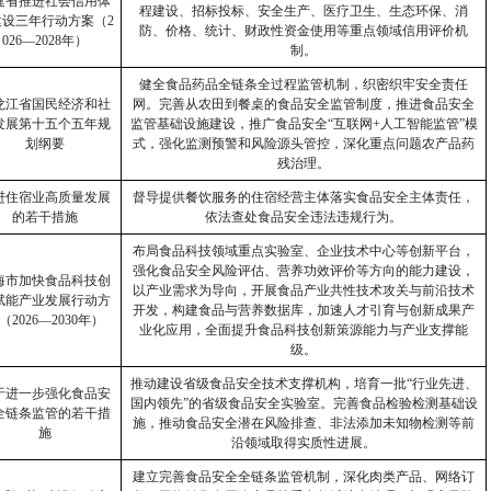
建省推进社会信用体
程建设、招标投标、安全生产、医疗卫生、生态环保、消
建设三年行动方案（
2
防、价格、统计、财政性资金使用等重点领域信用评价机
026—2028
年）
制。
健全食品药品全链条全过程监管机制，织密织牢安全责任
龙江省国民经济和社
网。完善从农田到餐桌的食品安全监管制度，推进食品安全
发展第十五个五年规
监管基础设施建设，推广食品安全“互联网
+
人工智能监管
”
模
划纲要
式，强化监测预警和风险源头管控，深化重点问题农产品药
残治理。
进住宿业高质量发展
督导提供餐饮服务的住宿经营主体落实食品安全主体责任，
的若干措施
依法查处食品安全违法违规行为。
布局食品科技领域重点实验室、企业技术中心等创新平台，
强化食品安全风险评估、营养功效评价等方向的能力建设，
海市加快食品科技创
以产业需求为导向，开展食品产业共性技术攻关与前沿技术
赋能产业发展行动方
开发，构建食品与营养数据库，加速人才引育与创新成果产
（
2026—2030
年）
业化应用，全面提升食品科技创新策源能力与产业支撑能
级。
推动建设省级食品安全技术支撑机构，培育一批“行业先进、
于进一步强化食品安
国内领先”的省级食品安全实验室。完善食品检验检测基础设
全链条监管的若干措
施，推动食品安全潜在风险排查、非法添加未知物检测等前
施
沿领域取得实质性进展。
建立完善食品安全全链条监管机制，深化肉类产品、网络订