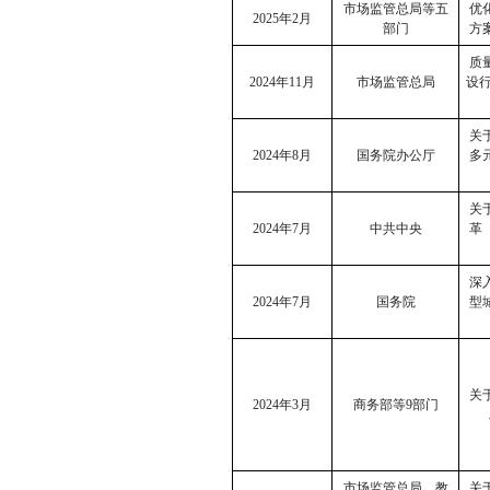
市场监管总局等五
优
2025
年
2
月
部门
方
质
2024
年
11
月
市场监管总局
设
关
2024
年
8
月
国务院办公厅
多
关
2024
年
7
月
中共中央
革
深
2024
年
7
月
国务院
型
关
2024
年
3
月
商务部等
9
部门
市场监管总局、教
关