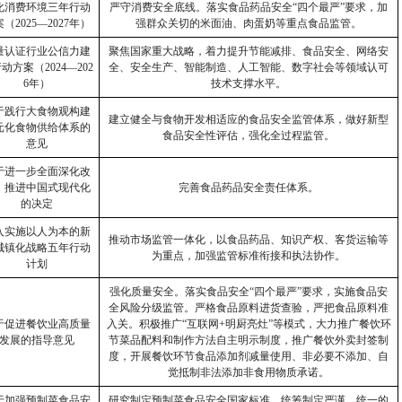
化消费环境三年行动
严守消费安全底线。落实食品药品安全
“
四个最严
”
要求，加
案（
2025—2027
年）
强群众关切的米面油、肉蛋奶等重点食品监管。
量认证行业公信力建
聚焦国家重大战略，着力提升节能减排、食品安全、网络安
行动方案（
2024—202
全、安全生产、智能制造、人工智能、数字社会等领域认可
6
年）
技术支撑水平。
于践行大食物观构建
建立健全与食物开发相适应的食品安全监管体系，做好新型
元化食物供给体系的
食品安全性评估，强化全过程监管。
意见
于进一步全面深化改
推进中国式现代化
完善食品药品安全责任体系。
的决定
入实施以人为本的新
推动市场监管一体化，以食品药品、知识产权、客货运输等
城镇化战略五年行动
为重点，加强监管标准衔接和执法协作。
计划
强化质量安全。落实食品安全
“
四个最严
”
要求，实施食品安
全风险分级监管。严格食品原料进货查验，严把食品原料准
于促进餐饮业高质量
入关。积极推广
“
互联网
+
明厨亮灶
”
等模式，大力推广餐饮环
发展的指导意见
节菜品配料和制作方法自主明示制度，推广餐饮外卖封签制
度，开展餐饮环节食品添加剂减量使用、非必要不添加、自
觉抵制非法添加非食用物质承诺。
于加强预制菜食品安
研究制定预制菜食品安全国家标准。统筹制定严谨、统一的