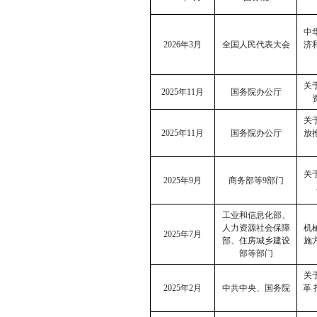
中
2026
年
3
月
全国人民代表大会
济
关
2025
年
11
月
国务院办公厅
关
2025
年
11
月
国务院办公厅
放
关
2025
年
9
月
商务部等
9
部门
工业和信息化部、
人力资源社会保障
机
2025
年
7
月
部、住房城乡建设
施
部等部门
关
2025
年
2
月
中共中央、国务院
革