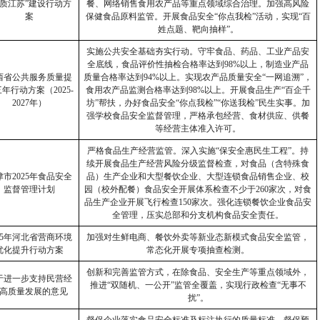
品质江苏”建设行动方
餐、网络销售食用农产品等重点领域综合治理。加强高风险
案
保健食品原料监管。开展食品安全“你点我检”活动，实现“百
姓点题、靶向抽样”。
实施公共安全基础夯实行动。守牢食品、药品、工业产品安
全底线，食品评价性抽检合格率达到
98%
以上，制造业产品
西省公共服务质量提
质量合格率达到
94%
以上。实现农产品质量安全
“
一网追溯
”
，
三年行动方案（
2025-
食用农产品监测合格率达到
98%
以上。开展食品生产
“
百企千
2027
年）
坊
”
帮扶，办好食品安全
“
你点我检
”“
你送我检
”
民生实事。加
强学校食品安全监督管理，严格承包经营、食材供应、供餐
等经营主体准入许可。
严格食品生产经营监管。深入实施
“
保安全惠民生工程
”
。持
续开展食品生产经营风险分级监督检查，对食品（含特殊食
津市
2025
年食品安全
品）生产企业和大型餐饮企业、大型连锁食品销售企业、校
监督管理计划
园（校外配餐）食品安全开展体系检查不少于
260
家次，对食
品生产企业开展飞行检查
150
家次。强化连锁餐饮企业食品安
全管理，压实总部和分支机构食品安全责任。
5
年河北省营商环境
加强对生鲜电商、餐饮外卖等新业态新模式食品安全监管，
优化提升行动方案
常态化开展专项抽查检测。
创新和完善监管方式，在除食品、安全生产等重点领域外，
于进一步支持民营经
推进
“
双随机、一公开
”
监管全覆盖，实现行政检查
“
无事不
高质量发展的意见
扰
”
。