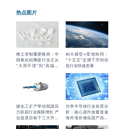
热点图片
稀土管制重塑格局：中
AI大模型+星地协同：
国氧化铝陶瓷行业正从
“十五五”定调下空间信
“大而不强”到“高端突
息行业快速发展
围”
煤化工扩产带动我国压
功率半导体行业前景分
力容器行业规模增长 产
析：核心器件放量提速
业提质目标下三大升级
海外涨价催化国产高端
逻辑明确
化突围