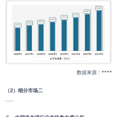
数据来源：****
（
2
）细分市场二
……