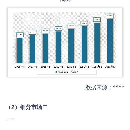
数据来源：****
（
2
）细分市场二
……