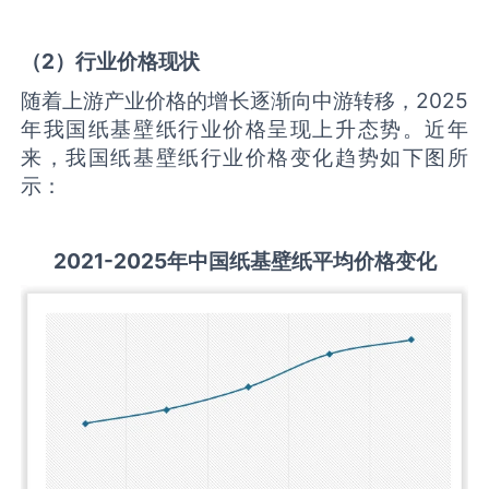
（
2
）行业价格现状
随着上游产业价格的增长逐渐向中游转移，2025
年我国纸基壁纸行业价格呈现上升态势。近年
来，我国纸基壁纸行业价格变化趋势如下图所
示：
2021-2025
年中国
纸基壁纸
平均价格变化