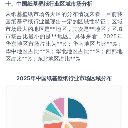
十、中国
纸基壁纸
行业区域市场分析
从纸基壁纸市场各大区的分布情况来看，目前我
国纸基壁纸行业呈现出一定的区域性特征：区域
市场最大的地区是**地区，其次是**地区；区域
市场占比最小的是**地区。具体来看，2025年
华东地区市场占比为**%；华南地区占比**%；
华中地区占比**%；华北地区占比**%；西部地
区占比**%；东北地区占比**%。
2025
年中国
纸基壁纸
行业市场区域分布