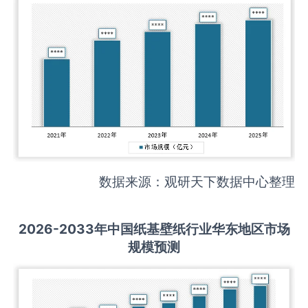
数据来源：观研天下数据中心整理
2026-2033
年中国
纸基壁纸
行业华东地区市场
规模预测