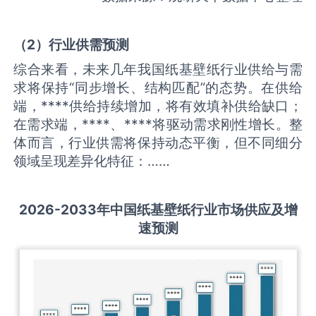
（
2
）
行业供需
预测
综合来看，未来几年我国纸基壁纸行业供给与需
求将保持“同步增长、结构匹配”的态势。在供给
端，****供给持续增加，将有效填补供给缺口；
在需求端，****、****将驱动需求刚性增长。整
体而言，行业供需将保持动态平衡，但不同细分
领域呈现差异化特征：……
2026-2033
年中国
纸基壁纸
行业市场供应及增
速预测