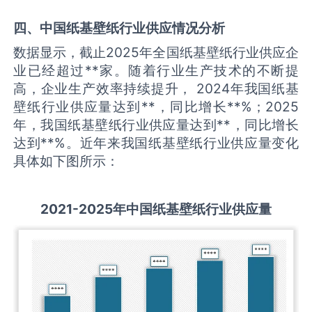
四、中国
纸基壁纸
行业供应情况分析
数据显示，截止2025年全国纸基壁纸行业供应企
业已经超过**家。随着行业生产技术的不断提
高，企业生产效率持续提升， 2024年我国纸基
壁纸行业供应量达到**，同比增长**%；2025
年，我国纸基壁纸行业供应量达到**，同比增长
达到**%。近年来我国纸基壁纸行业供应量变化
具体如下图所示：
2021-2025
年中国
纸基壁纸
行业供应量