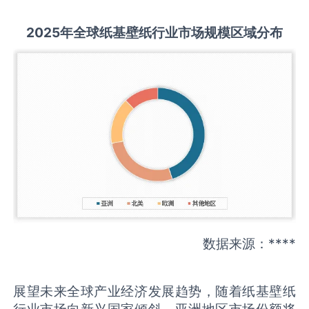
2025
年全球
纸基壁纸
行业市场规模区域分布
数据来源：****
展望未来全球产业经济发展趋势，随着纸基壁纸
行业市场向新兴国家倾斜，亚洲地区市场份额将