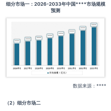
细分市场一：
202
6
-20
33年中国
****
市场规模
预测
数据来源：****
（
2
）细分市场二