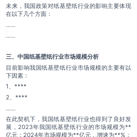
未来，我国政策对纸基壁纸行业的影响主要体现
在以下几个方面：
……
……
三、中国
纸基壁纸
行业市场规模分析
目前影响我国纸基壁纸行业市场规模的主要有以
下因素：
1、****
2、****
……
在此契机下，我国纸基壁纸行业也得到了良好发
展，2023年我国纸基壁纸行业的市场规模为**
亿元；2024年市场规模为**亿元，增速为**%；