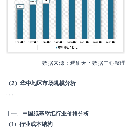
数据来源：观研天下数据中心整理
（
2
）华中地区市场规模分析
……
十一、中国
纸基壁纸
行业价格分析
（
1
）行业成本结构