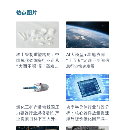
热点图片
稀土管制重塑格局：中
AI大模型+星地协同：
国氧化铝陶瓷行业正从
“十五五”定调下空间信
“大而不强”到“高端突
息行业快速发展
围”
煤化工扩产带动我国压
功率半导体行业前景分
力容器行业规模增长 产
析：核心器件放量提速
业提质目标下三大升级
海外涨价催化国产高端
逻辑明确
化突围