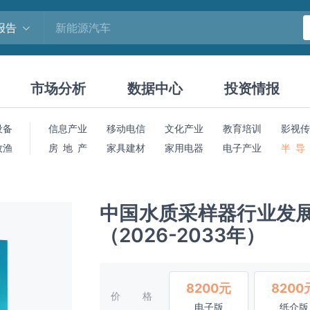
报告
市场分析
数据中心
投资情报
设备
信息产业
移动电信
文化产业
教育培训
影视传
牧渔
房 地 产
家具建材
家用电器
电子产业
半 导
中国水质采样器行业发
（2026-2033年）
8200元
8200
价格
电子版
纸介版