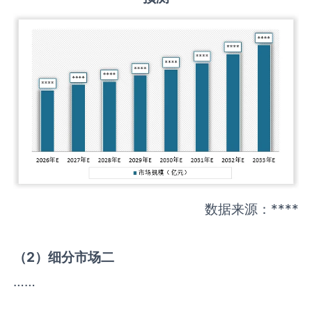
数据来源：****
（
2
）细分市场二
……