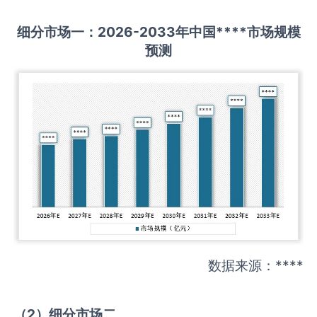
细分市场一：
202
6
-20
33年中国
****
市场规模
预测
数据来源：****
（
2
）细分市场二