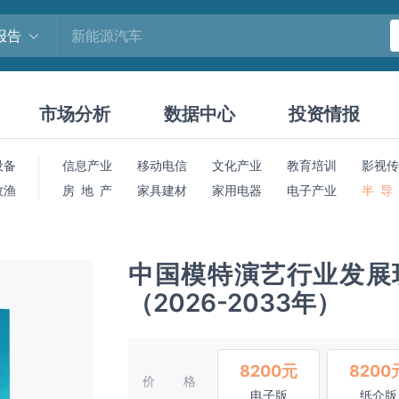
报告
市场分析
数据中心
投资情报
设备
信息产业
移动电信
文化产业
教育培训
影视传
牧渔
房 地 产
家具建材
家用电器
电子产业
半 导
中国模特演艺行业发展
（2026-2033年）
8200元
8200
价格
电子版
纸介版