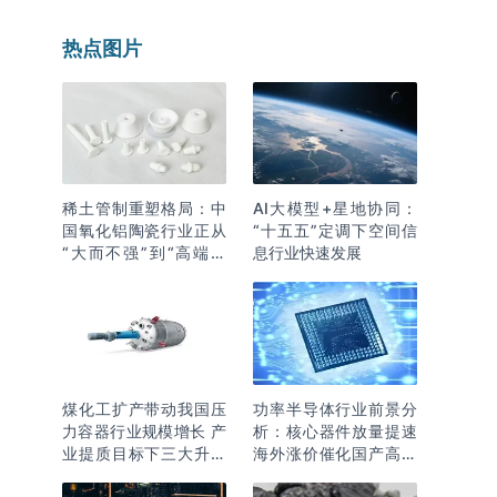
热点图片
稀土管制重塑格局：中
AI大模型+星地协同：
国氧化铝陶瓷行业正从
“十五五”定调下空间信
“大而不强”到“高端突
息行业快速发展
围”
煤化工扩产带动我国压
功率半导体行业前景分
力容器行业规模增长 产
析：核心器件放量提速
业提质目标下三大升级
海外涨价催化国产高端
逻辑明确
化突围