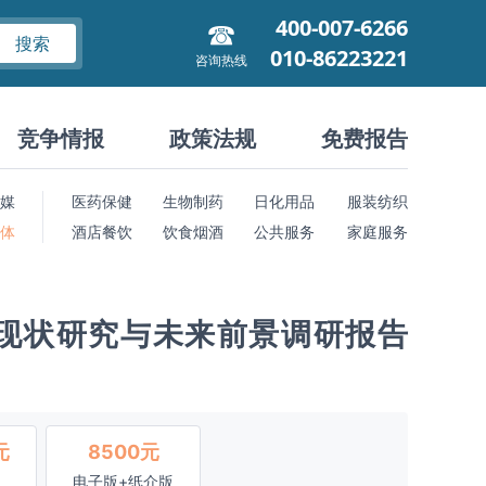
400-007-6266
搜索
010-86223221
咨询热线
竞争情报
政策法规
免费报告
媒
医药保健
生物制药
日化用品
服装纺织
 体
酒店餐饮
饮食烟酒
公共服务
家庭服务
现状研究与未来前景调研报告
元
8500元
电子版+纸介版