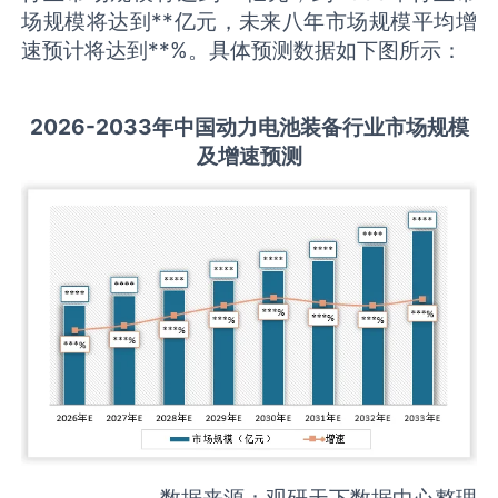
场规模将达到**亿元，未来八年市场规模平均增
速预计将达到**%。具体预测数据如下图所示：
2026-2033
年中国
动力电池装备
行业市场规模
及增速预测
数据来源：观研天下数据中心整理