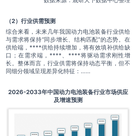
（
2
）
行业供需
预测
综合来看，未来几年我国动力电池装备行业供给
与需求将保持“同步增长、结构匹配”的态势。在
供给端，****供给持续增加，将有效填补供给缺
口；在需求端，****、****将驱动需求刚性增
长。整体而言，行业供需将保持动态平衡，但不
同细分领域呈现差异化特征：……
2026-2033
年中国
动力电池装备
行业市场供应
及增速预测