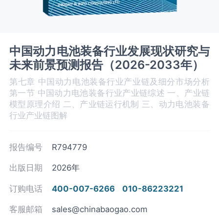
中国动力电池装备行业发展现状研究与
未来前景预测报告（2026-2033年）
第七章 中国动力电池装备行业产业链及细分市场分析
第一节 中国动力电池装备‌‌‌行业产业链综述 一、产业链
模型原理介绍 二、产业链运行机制 三、动力电池装备‌‌‌
行业产业链图解
报告编号
R794779
出版日期
2026年
订购电话
400-007-6266
010-86223221
客服邮箱
sales@chinabaogao.com