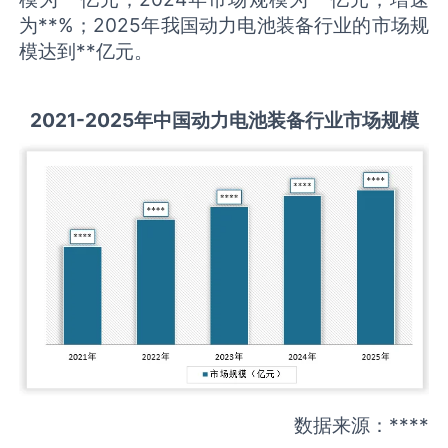
为**%；2025年我国动力电池装备行业的市场规
模达到**亿元。
2021-2025
年中国
动力电池装备
行业市场规模
数据来源：****