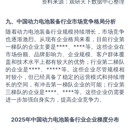
资料来源：观研天下数据中心整理
九、中国
动力电池装备
行业市场竞争格局分析
随着动力电池装备行业规模持续增长，市场竞争
也逐渐激烈。从现有企业格局来看，目前行业第
一梯队的企业主要是****、****等。这些企业在
市场份额、品牌影响力、企业规模、客户群体覆
盖和技术水平上都有较大的优势；行业第二梯队
的企业是****、*****等。这些企业尽管规模相
对较小，但已经具备了稳定的运营模式和持续增
长的空间，有冲击第一梯队企业的可能；行业第
三梯队的企业是****、****等。这些企业仍需要
进一步加强自身实力，提高企业竞争力。
2025
年中国
动力电池装备
行业企业梯度分布