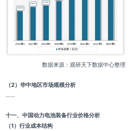
数据来源：观研天下数据中心整理
（
2
）华中地区市场规模分析
……
十一、中国
动力电池装备
行业价格分析
（
1
）行业成本结构