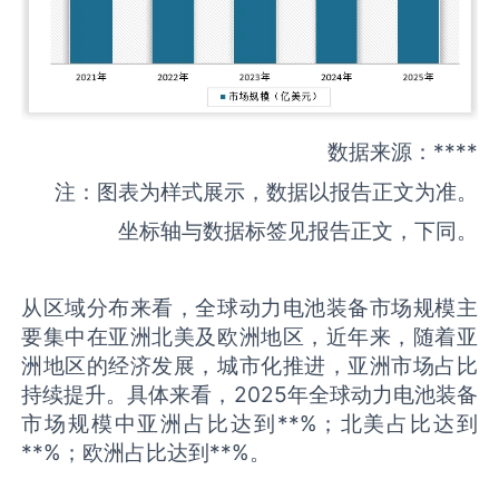
数据来源：****
注：图表为样式展示，数据以报告正文为准。
坐标轴与数据标签见报告正文，下同。
从区域分布来看，全球动力电池装备市场规模主
要集中在亚洲北美及欧洲地区，近年来，随着亚
洲地区的经济发展，城市化推进，亚洲市场占比
持续提升。具体来看，2025年全球动力电池装备
市场规模中亚洲占比达到**%；北美占比达到
**%；欧洲占比达到**%。