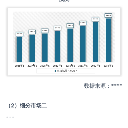
数据来源：****
（
2
）细分市场二
……