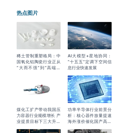
热点图片
稀土管制重塑格局：中
AI大模型+星地协同：
国氧化铝陶瓷行业正从
“十五五”定调下空间信
“大而不强”到“高端突
息行业快速发展
围”
煤化工扩产带动我国压
功率半导体行业前景分
力容器行业规模增长 产
析：核心器件放量提速
业提质目标下三大升级
海外涨价催化国产高端
逻辑明确
化突围