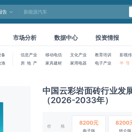
报告
市场分析
数据中心
投资情报
设备
信息产业
移动电信
文化产业
教育培训
影视传
牧渔
房 地 产
家具建材
家用电器
电子产业
半 导
中国云彩岩面砖行业发
（2026-2033年）
8200元
8200
价格
电子版
纸介版