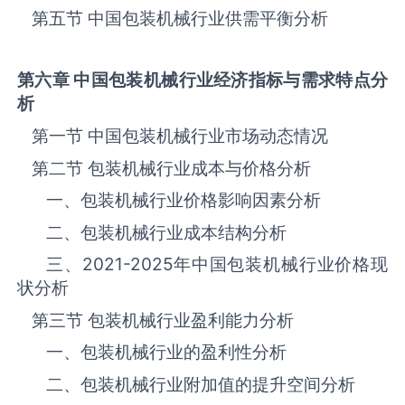
第五节 中国包装机械‌‌‌行业供需平衡分析
第六章 中国包装机械
行业经济指标与需求特点分
析
第一节 中国包装机械‌‌‌行业市场动态情况
第二节 包装机械‌‌‌行业成本与价格分析
一、包装机械行业价格影响因素分析
二、包装机械行业成本结构分析
三、
2021-2025
年中国包装机械‌‌‌行业价格现
状分析
第三节 包装机械‌‌‌行业盈利能力分析
一、包装机械‌‌‌行业的盈利性分析
二、包装机械‌‌‌行业附加值的提升空间分析