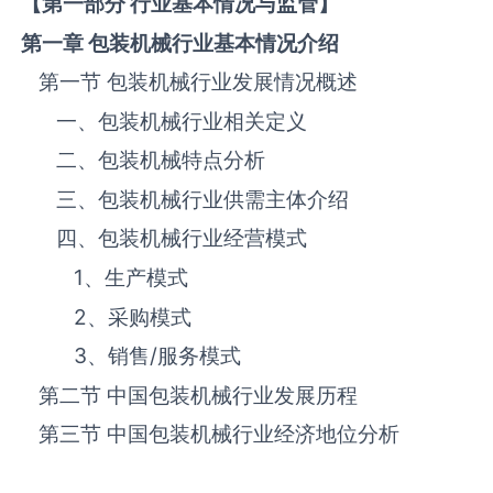
【第一部分 行业基本情况与监管】
第一章 包装机械
行业基本情况介绍
第一节 包装机械‌‌‌行业发展情况概述
一、包装机械‌‌‌行业相关定义
二、包装机械‌‌‌特点分析
三、包装机械‌‌‌行业供需主体介绍
四、包装机械‌‌‌行业经营模式
1、生产模式
2、采购模式
3、销售
/
服务模式
第二节 中国包装机械‌‌‌行业发展历程
第三节 中国包装机械行业经济地位分析