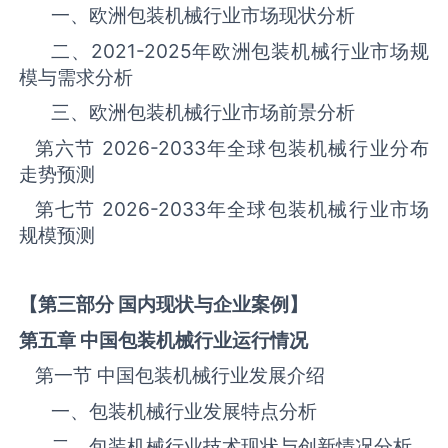
一、欧洲包装机械‌‌‌行业市场现状分析
二、
2021-2025
年欧洲包装机械‌‌‌行业市场规
模与需求分析
三、欧洲包装机械‌‌‌行业市场前景分析
第六节
2026-2033
年全球包装机械‌‌‌行业分布
走势预测
第七节
2026-2033
年全球包装机械‌‌‌行业市场
规模预测
【第三部分 国内现状与企业案例】
第五章 中国包装机械
行业运行情况
第一节 中国包装机械‌‌‌行业发展介绍
一、包装机械行业发展特点分析
二、包装机械行业技术现状与创新情况分析