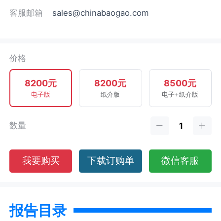
客服邮箱
sales@chinabaogao.com
价格
8200元
8200元
8500元
电子版
纸介版
电子+纸介版
数量
我要购买
下载订购单
微信客服
报告目录