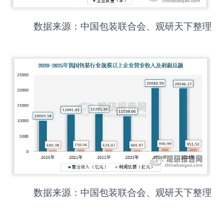
数据来源：中国包装联合会、观研天下整理
数据来源：中国包装联合会、观研天下整理