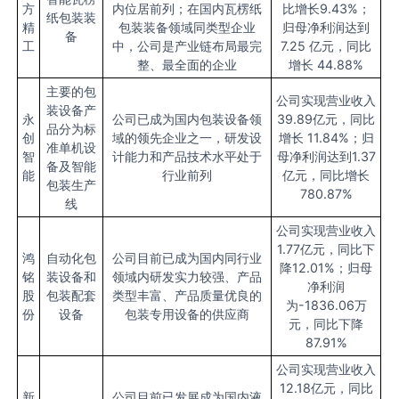
方
内位居前列；在国内瓦楞纸
比增长9.43%；
纸包装装
精
包装装备领域同类型企业
归母净利润达到
备
工
中，公司是产业链布局最完
7.25 亿元，同比
整、最全面的企业
增长 44.88%
主要的包
公司实现营业收入
装设备产
永
公司已成为国内包装设备领
39.89亿元，同比
品分为标
创
域的领先企业之一，研发设
增长 11.84%；归
准单机设
智
计能力和产品技术水平处于
母净利润达到1.37
备及智能
能
行业前列
亿元，同比增长
包装生产
780.87%
线
公司实现营业收入
1.77亿元，同比下
鸿
自动化包
公司目前已成为国内同行业
降12.01%；归母
铭
装设备和
领域内研发实力较强、产品
净利润
股
包装配套
类型丰富、产品质量优良的
为-1836.06万
份
设备
包装专用设备的供应商
元，同比下降
87.91%
公司实现营业收入
12.18亿元，同比
新
公司目前已发展成为国内液