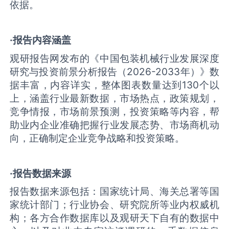
依据。
·报告内容涵盖
观研报告网发布的《中国包装机械行业发展深度
研究与投资前景分析报告（2026-2033年）》数
据丰富，内容详实，整体图表数量达到130个以
上，涵盖行业最新数据，市场热点，政策规划，
竞争情报，市场前景预测，投资策略等内容，帮
助业内企业准确把握行业发展态势、市场商机动
向，正确制定企业竞争战略和投资策略。
·报告数据来源
报告数据来源包括：国家统计局、海关总署等国
家统计部门；行业协会、研究院所等业内权威机
构；各方合作数据库以及观研天下自有的数据中