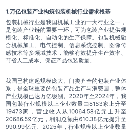
1
.
万亿包装产业构筑包装机械行业需求根基
包装机械行业是我国机械工业的十大行业之一，
是包装产业链的重要一环，可为包装产业提供规
模化、标准化、自动化的生产保障。包装机械融
合机械加工、电气控制、信息系统控制、图像传
感技术等多领域技术，能够有效提升生产效率、
节省人工成本、保证产品包装质量。
我国已构建起规模庞大、门类齐全的包装产业体
系，是全球重要的包装产品生产与消费国，整体
产业规模已达万亿级别。2020年至2024年，我
国包装行业规模以上企业数量由8183家上升至
19473家，营业收入从10064.58亿元上升至
20686.59亿元，利润总额由610.38亿元提升至
990.99亿元。2025年，行业规模以上企业数量