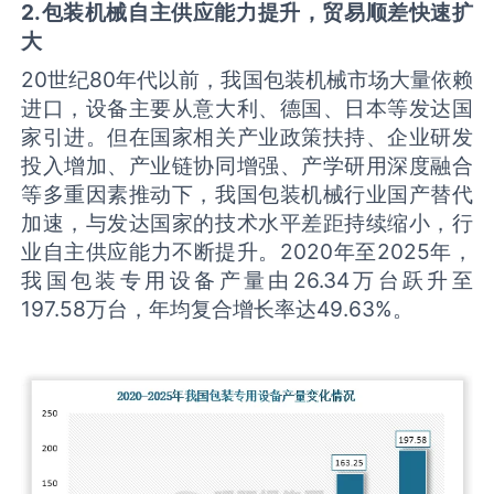
2
.
包装机械自主供应能力提升，贸易顺差快速扩
大
20世纪80年代以前，我国包装机械市场大量依赖
进口，设备主要从意大利、德国、日本等发达国
家引进。但在国家相关产业政策扶持、企业研发
投入增加、产业链协同增强、产学研用深度融合
等多重因素推动下，我国包装机械行业国产替代
加速，与发达国家的技术水平差距持续缩小，行
业自主供应能力不断提升。2020年至2025年，
我国包装专用设备产量由26.34万台跃升至
197.58万台，年均复合增长率达49.63%。