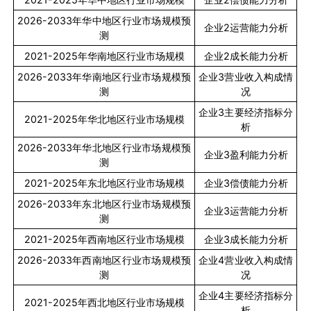
2026-2033
年华中地区行业市场规模预
企业
2
运营能力分析
测
2021-2025
年华南地区行业市场规模
企业
2
成长能力分析
2026-2033
年华南地区行业市场规模预
企业
3
营业收入构成情
测
况
企业
3
主要经济指标分
2021-2025
年华北地区行业市场规模
析
2026-2033
年华北地区行业市场规模预
企业
3
盈利能力分析
测
2021-2025
年东北地区行业市场规模
企业
3
偿债能力分析
2026-2033
年东北地区行业市场规模预
企业
3
运营能力分析
测
2021-2025
年西南地区行业市场规模
企业
3
成长能力分析
2026-2033
年西南地区行业市场规模预
企业
4
营业收入构成情
测
况
企业
4
主要经济指标分
2021-2025
年西北地区行业市场规模
析