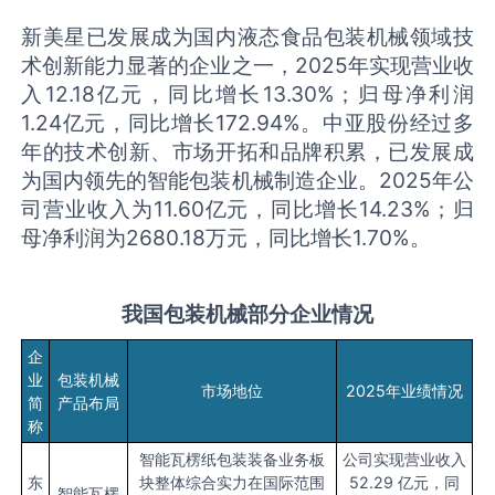
新美星已发展成为国内液态食品包装机械领域技
术创新能力显著的企业之一，2025年实现营业收
入12.18亿元，同比增长13.30%；归母净利润
1.24亿元，同比增长172.94%。中亚股份经过多
年的技术创新、市场开拓和品牌积累，已发展成
为国内领先的智能包装机械制造企业。2025年公
司营业收入为11.60亿元，同比增长14.23%；归
母净利润为2680.18万元，同比增长1.70%。
我国包装机械部分企业情况
企
业
包装机械
市场地位
2025年业绩情况
简
产品布局
称
智能瓦楞纸包装装备业务板
公司实现营业收入
东
块整体综合实力在国际范围
52.29 亿元，同
智能瓦楞