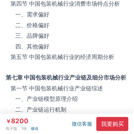
第四节 中国包装机械‌‌‌行业消费市场特点分析
一、需求偏好
二、价格偏好
三、品牌偏好
四、其他偏好
第五节 中国包装机械‌‌‌行业的经济周期分析
第七章 中国包装机械
行业产业链及细分市场分析
第一节 中国包装机械‌‌‌行业产业链综述
一、产业链模型原理介绍
二、产业链运行机制
三、包装机械‌‌‌行业产业链图解
8200
￥
我要购买
微信客服
电子版，1份，
修改
第二节 中国包装机械‌‌‌行业产业链环节分析