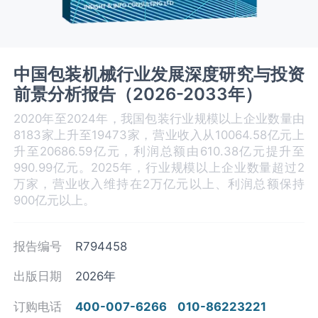
中国包装机械行业发展深度研究与投资
前景分析报告（2026-2033年）
2020年至2024年，我国包装行业规模以上企业数量由
8183家上升至19473家，营业收入从10064.58亿元上
升至20686.59亿元，利润总额由610.38亿元提升至
990.99亿元。2025年，行业规模以上企业数量超过2
万家，营业收入维持在2万亿元以上、利润总额保持
900亿元以上。
报告编号
R794458
出版日期
2026年
订购电话
400-007-6266
010-86223221