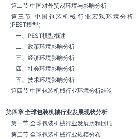
第二节 中国对外贸易环境与影响分析
第三节 中国包装机械‌‌‌行业宏观环境分析
（
PEST
模型）
一、
PEST
模型概述
二、政策环境影响分析
三、‌‌‌经济环境影响分析
四、社会环境影响分析
五、技术环境影响分析
第四节 中国包装机械‌‌‌行业环境分析结论
第四章 全球包装机械
行业发展现状分析
第一节 全球包装机械‌‌‌行业发展历程回顾
第二节 全球包装机械‌‌‌行业规模分布