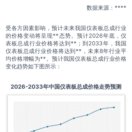
数据来源：****
受各方因素影响，预计未来我国仪表板总成行业
的价格变动将呈现**态势。预计2026年底，仪
表板总成行业价格将达到**；到2033年，我国
仪表板总成行业价格将达到**，未来8年行业平
均价格增幅为**。预计我国仪表板总成行业价格
变化趋势如下图所示：
2026-2033
年中国
仪表板总成
价格走势预测