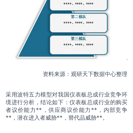
资料来源：观研天下数据中心整理
采用波特五力模型对我国仪表板总成行业竞争环
境进行分析，结论如下：仪表板总成行业的购买
者议价能力**，供应商议价能力**，内部竞争
**，潜在进入者威胁**，替代品威胁**。