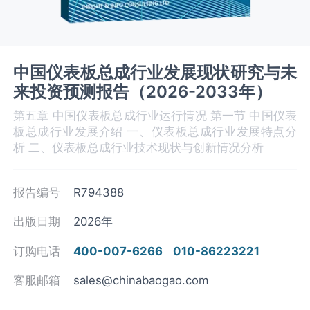
中国仪表板总成行业发展现状研究与未
来投资预测报告（2026-2033年）
第五章 中国仪表板总成‌‌‌行业运行情况 第一节 中国仪表
板总成‌‌‌行业发展介绍 一、仪表板总成行业发展特点分
析 二、仪表板总成行业技术现状与创新情况分析
报告编号
R794388
出版日期
2026年
订购电话
400-007-6266
010-86223221
客服邮箱
sales@chinabaogao.com