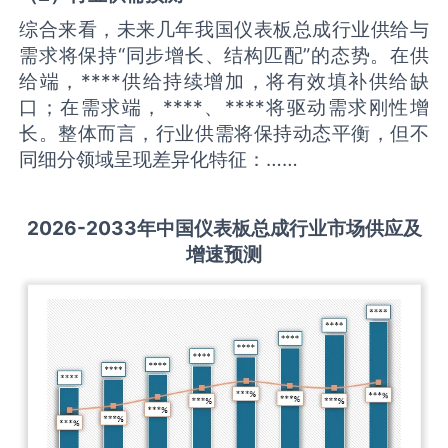
综合来看，未来几年我国仪表板总成行业供给与
需求将保持“同步增长、结构匹配”的态势。在供
给端，****供给持续增加，将有效填补供给缺
口；在需求端，****、****将驱动需求刚性增
长。整体而言，行业供需将保持动态平衡，但不
同细分领域呈现差异化特征：……
2026-2033
年中国
仪表板总成
行业市场供应及
增速预测