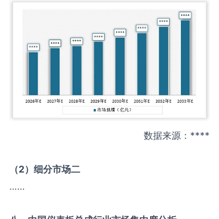
数据来源：****
（
2
）细分市场二
……