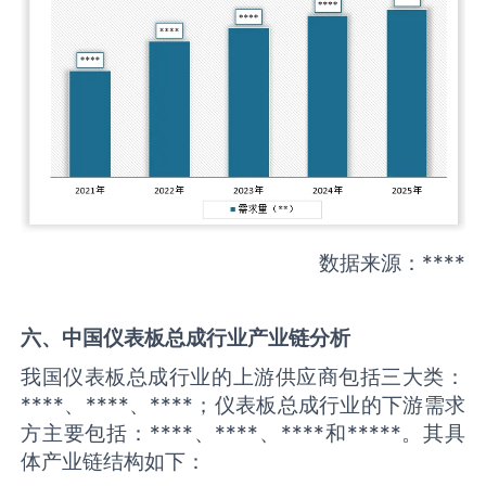
数据来源：****
六、中国
仪表板总成
行业产业链分析
我国仪表板总成行业的上游供应商包括三大类：
****、****、****；仪表板总成行业的下游需求
方主要包括：****、****、****和*****。其具
体产业链结构如下：