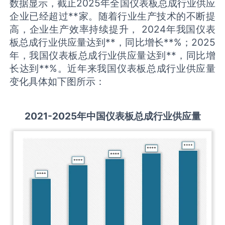
数据显示，截止2025年全国仪表板总成行业供应
企业已经超过**家。随着行业生产技术的不断提
高，企业生产效率持续提升， 2024年我国仪表
板总成行业供应量达到**，同比增长**%；2025
年，我国仪表板总成行业供应量达到**，同比增
长达到**%。近年来我国仪表板总成行业供应量
变化具体如下图所示：
2021-2025
年中国
仪表板总成
行业供应量