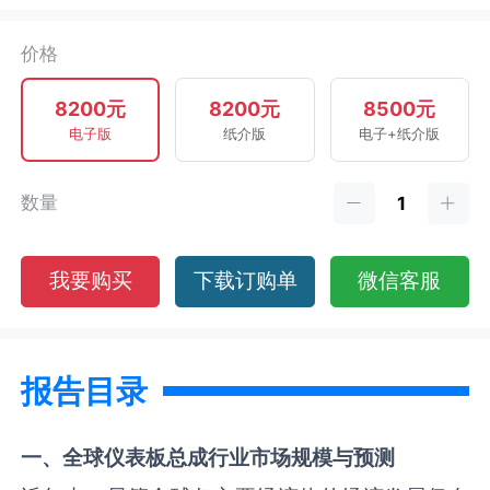
价格
8200元
8200元
8500元
电子版
纸介版
电子+纸介版
数量
我要购买
下载订购单
微信客服
报告目录
一、全球
仪表板总成
行业市场规模与预测