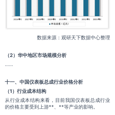
数据来源：观研天下数据中心整理
（
2
）华中地区市场规模分析
……
十一、中国
仪表板总成
行业价格分析
（
1
）行业成本结构
从行业成本结构来看，目前我国仪表板总成行业
的价格主要受到上游**、**等产业的影响。