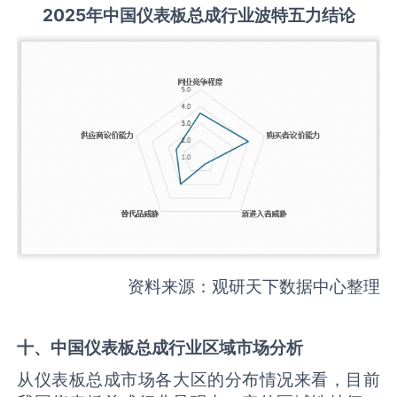
2025
年中国
仪表板总成
行业波特五力结论
资料来源：观研天下数据中心整理
十、中国
仪表板总成
行业区域市场分析
从仪表板总成市场各大区的分布情况来看，目前