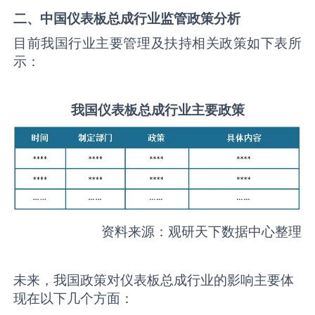
二、中国
仪表板总成
行业监管政策分析
目前我国行业主要管理及扶持相关政策如下表所
示：
我国
仪表板总成
行业主要政策
资料来源：观研天下数据中心整理
未来，我国政策对仪表板总成行业的影响主要体
现在以下几个方面：