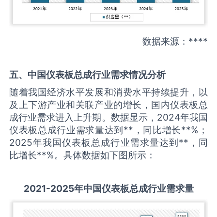
数据来源：****
五、中国
仪表板总成
行业需求情况分析
随着我国经济水平发展和消费水平持续提升，以
及上下游产业和关联产业的增长，国内仪表板总
成行业需求进入上升期。数据显示，2024年我国
仪表板总成行业需求量达到**，同比增长**%；
2025年我国仪表板总成行业需求量达到**，同
比增长**%。具体数据如下图所示：
2021-2025
年中国
仪表板总成
行业需求量