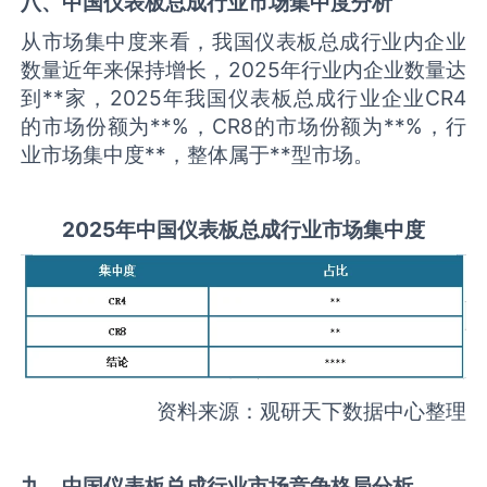
八、中国
仪表板总成
行业市场集中度分析
从市场集中度来看，我国仪表板总成行业内企业
数量近年来保持增长，2025年行业内企业数量达
到**家，2025年我国仪表板总成行业企业CR4
的市场份额为**%，CR8的市场份额为**%，行
业市场集中度**，整体属于**型市场。
2025
年中国
仪表板总成
行业市场集中度
资料来源：观研天下数据中心整理
九、中国
仪表板总成
行业市场竞争格局分析