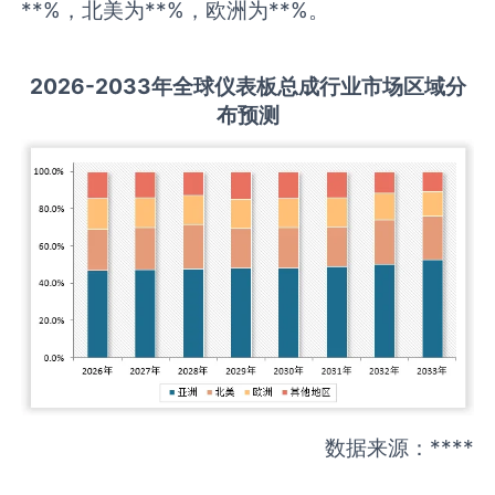
**%，北美为**%，欧洲为**%。
2026-2033
年全球
仪表板总成
行业市场区域分
布预测
数据来源：****