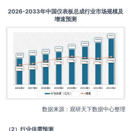
2026-2033
年中国
仪表板总成
行业市场规模及
增速预测
数据来源：观研天下数据中心整理
（
2
）
行业供需
预测