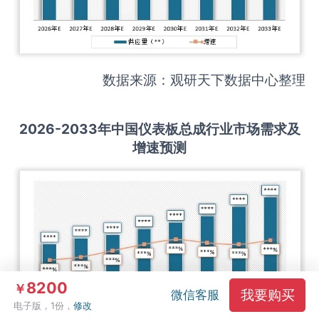
数据来源：观研天下数据中心整理
2026-2033
年中国
仪表板总成
行业市场需求及
增速预测
8200
￥
我要购买
微信客服
电子版，1份，
修改