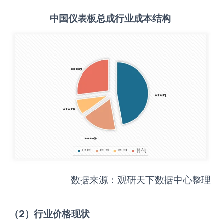
中国
仪表板总成
行业成本结构
数据来源：观研天下数据中心整理
（
2
）行业价格现状