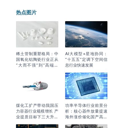
热点图片
稀土管制重塑格局：中
AI大模型+星地协同：
国氧化铝陶瓷行业正从
“十五五”定调下空间信
“大而不强”到“高端突
息行业快速发展
围”
煤化工扩产带动我国压
功率半导体行业前景分
力容器行业规模增长 产
析：核心器件放量提速
业提质目标下三大升级
海外涨价催化国产高端
逻辑明确
化突围