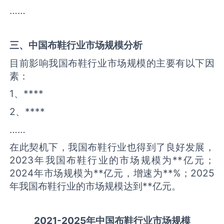
……
三、中国
布鞋
行业市场规模分析
目前影响我国布鞋行业市场规模的主要有以下因
素：
1、****
2、****
……
在此契机下，我国布鞋行业也得到了良好发展，
2023年我国布鞋行业的市场规模为**亿元；
2024年市场规模为**亿元，增速为**%；2025
年我国布鞋行业的市场规模达到**亿元。
2021-2025
年中国
布鞋
行业市场规模