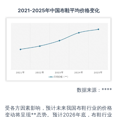
2021-2025
年中国
布鞋
平均价格变化
数据来源：****
受各方因素影响，预计未来我国布鞋行业的价格
变动将呈现**态势。预计2026年底，布鞋行业