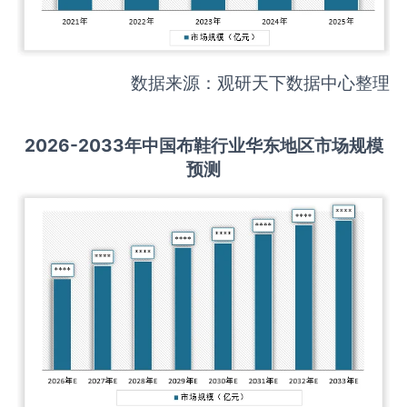
数据来源：观研天下数据中心整理
2026-2033
年中国
布鞋
行业华东地区市场规模
预测