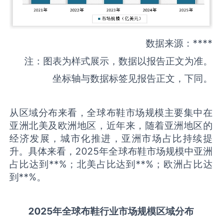
数据来源：****
注：图表为样式展示，数据以报告正文为准。
坐标轴与数据标签见报告正文，下同。
从区域分布来看，全球布鞋市场规模主要集中在
亚洲北美及欧洲地区，近年来，随着亚洲地区的
经济发展，城市化推进，亚洲市场占比持续提
升。具体来看，2025年全球布鞋市场规模中亚洲
占比达到**%；北美占比达到**%；欧洲占比达
到**%。
2025
年全球
布鞋
行业市场规模区域分布