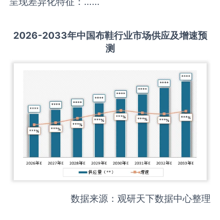
呈现差异化特征：……
2026-2033
年中国
布鞋
行业市场供应及增速预
测
数据来源：观研天下数据中心整理