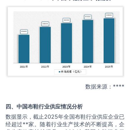
数据来源：****
四、中国
布鞋
行业供应情况分析
数据显示，截止2025年全国布鞋行业供应企业已
经超过**家。随着行业生产技术的不断提高，企