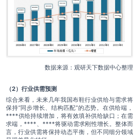
数据来源：观研天下数据中心整理
（
2
）
行业供需
预测
综合来看，未来几年我国布鞋行业供给与需求将
保持“同步增长、结构匹配”的态势。在供给端，
****供给持续增加，将有效填补供给缺口；在需
求端，****、****将驱动需求刚性增长。整体而
言，行业供需将保持动态平衡，但不同细分领域