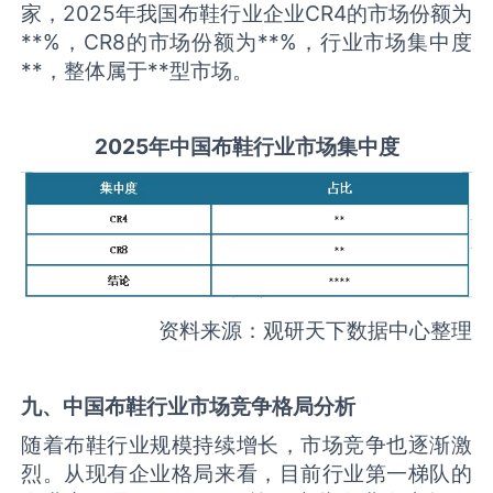
家，2025年我国布鞋行业企业CR4的市场份额为
**%，CR8的市场份额为**%，行业市场集中度
**，整体属于**型市场。
2025
年中国
布鞋
行业市场集中度
资料来源：观研天下数据中心整理
九、中国
布鞋
行业市场竞争格局分析
随着布鞋行业规模持续增长，市场竞争也逐渐激
烈。从现有企业格局来看，目前行业第一梯队的