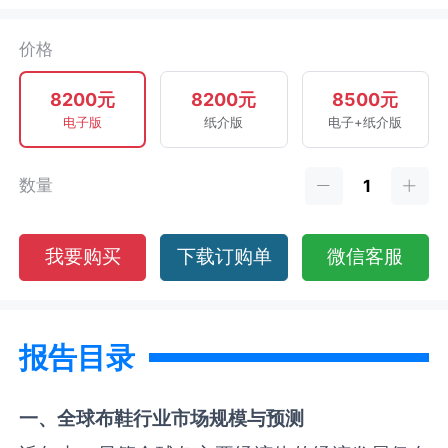
价格
8200元
8200元
8500元
电子版
纸介版
电子+纸介版
数量
我要购买
下载订购单
微信客服
报告目录
一、全球
布鞋
行业市场规模与预测