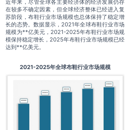
近年来，尽管全球各主要经济体的经济发展仍存
在较多不确定因素，但全球经济整体已经进入复
苏阶段，布鞋行业市场规模也总体保持了稳定增
长的态势。数据显示，2021年全球布鞋行业市场
规模为**亿美元，2021-2025年布鞋行业市场规
模保持稳定增长，2025年布鞋行业市场规模已经
达到**亿美元。
2021-2025
年全球
布鞋
行业市场规模