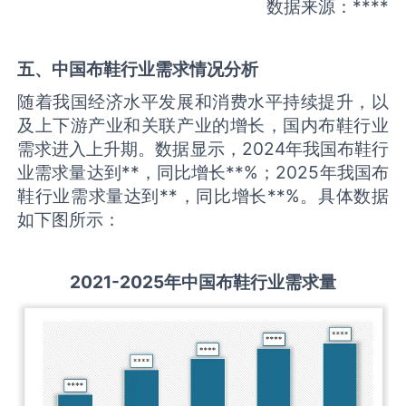
数据来源：****
五、中国
布鞋
行业需求情况分析
随着我国经济水平发展和消费水平持续提升，以
及上下游产业和关联产业的增长，国内布鞋行业
需求进入上升期。数据显示，2024年我国布鞋行
业需求量达到**，同比增长**%；2025年我国布
鞋行业需求量达到**，同比增长**%。具体数据
如下图所示：
2021-2025
年中国
布鞋
行业需求量