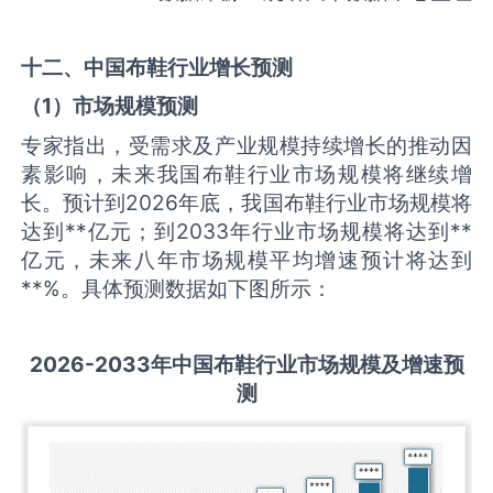
十二、中国
布鞋
行业增长预测
（
1
）市场规模预测
专家指出，受需求及产业规模持续增长的推动因
素影响，未来我国布鞋行业市场规模将继续增
长。预计到2026年底，我国布鞋行业市场规模将
达到**亿元；到2033年行业市场规模将达到**
亿元，未来八年市场规模平均增速预计将达到
**%。具体预测数据如下图所示：
2026-2033
年中国
布鞋
行业市场规模及增速预
测