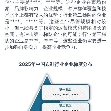
企业主要是****、****等。这些企业在市场份
额、品牌影响力、企业规模、客户群体覆盖和技
术水平上都有较大的优势；行业第二梯队的企业
是****、*****等。这些企业尽管规模相对较
小，但已经具备了稳定的运营模式和持续增长的
空间，有冲击第一梯队企业的可能；行业第三梯
队的企业是****、****等。这些企业仍需要进一
步加强自身实力，提高企业竞争力。
2025
年中国
布鞋
行业企业梯度分布