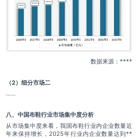
数据来源：****
（
2
）细分市场二
……
八、中国
布鞋
行业市场集中度分析
从市场集中度来看，我国布鞋行业内企业数量近
年来保持增长，2025年行业内企业数量达到**