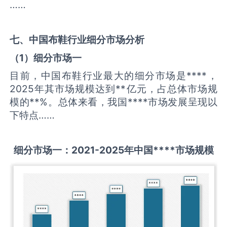
……
七、中国
布鞋
行业细分市场分析
（
1
）细分市场一
目前，中国布鞋行业最大的细分市场是****，
2025年其市场规模达到**亿元，占总体市场规
模的**%。总体来看，我国****市场发展呈现以
下特点……
细分市场一：
2021-2025
年中国
****
市场规模