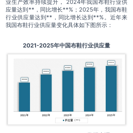
业生产效率持续提升， 2024年我国布鞋行业供
应量达到**，同比增长**%；2025年，我国布鞋
行业供应量达到**，同比增长达到**%。近年来
我国布鞋行业供应量变化具体如下图所示：
2021-2025
年中国
布鞋
行业供应量