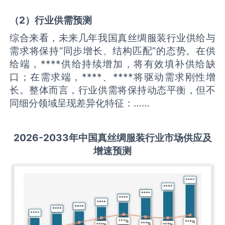
（
2
）
行业供需
预测
综合来看，未来几年我国真丝绸服装行业供给与
需求将保持“同步增长、结构匹配”的态势。在供
给端，****供给持续增加，将有效填补供给缺
口；在需求端，****、****将驱动需求刚性增
长。整体而言，行业供需将保持动态平衡，但不
同细分领域呈现差异化特征：……
2026-2033
年中国
真丝绸服装
行业市场供应及
增速预测