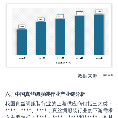
数据来源：****
六、中国
真丝绸服装
行业产业链分析
我国真丝绸服装行业的上游供应商包括三大类：
****、****、****；真丝绸服装行业的下游需求
方主要包括：****、****、****和*****。其具