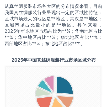
从真丝绸服装市场各大区的分布情况来看，目前
我国真丝绸服装行业呈现出一定的区域性特征：
区域市场最大的地区是**地区，其次是**地区；
区域市场占比最小的是**地区。具体来看，
2025年华东地区市场占比为**%；华南地区占比
**%；华中地区占比**%；华北地区占比**%；
西部地区占比**%；东北地区占比**%。
2025
年中国
真丝绸服装
行业市场区域分布