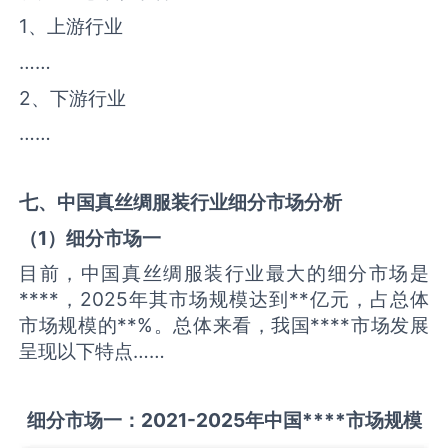
1、上游行业
……
2、下游行业
……
七、中国
真丝绸服装
行业细分市场分析
（
1
）细分市场一
目前，中国真丝绸服装行业最大的细分市场是
****，2025年其市场规模达到**亿元，占总体
市场规模的**%。总体来看，我国****市场发展
呈现以下特点……
细分市场一：
2021-2025
年中国
****
市场规模