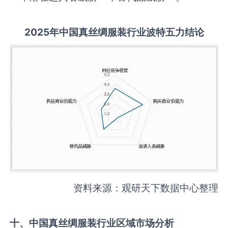
2025
年中国
真丝绸服装
行业波特五力结论
资料来源：观研天下数据中心整理
十、中国
真丝绸服装
行业区域市场分析