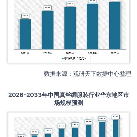
数据来源：观研天下数据中心整理
2026-2033
年中国
真丝绸服装
行业华东地区市
场规模预测