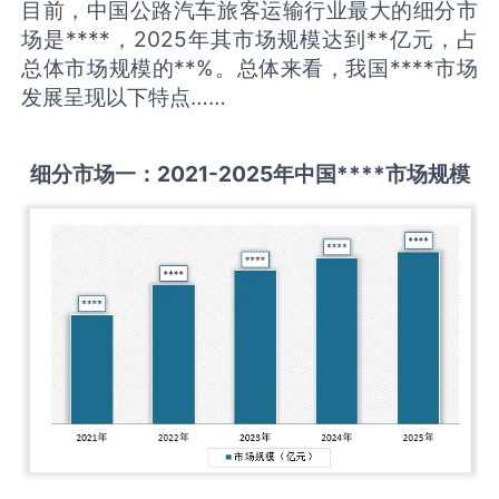
目前，中国公路汽车旅客运输行业最大的细分市
场是****，2025年其市场规模达到**亿元，占
总体市场规模的**%。总体来看，我国****市场
发展呈现以下特点……
细分市场一：
2021-2025
年中国
****
市场规模