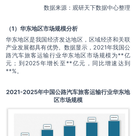
数据来源：观研天下数据中心整理
（
1
）华东地区市场规模分析
华东地区是我国经济发达地区，区域经济和关联
产业发展都具有优势。数据显示，2021年我国公
路汽车旅客运输行业华东地区市场规模为**亿
元；到2025年增长至**亿元，同比增速达到
**%。
2021-2025
年中国
公路汽车旅客运输
行业华东地
区市场规模