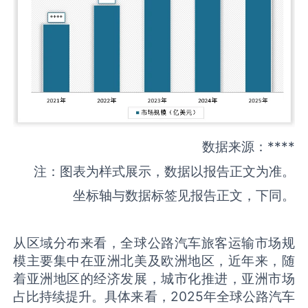
数据来源：****
注：图表为样式展示，数据以报告正文为准。
坐标轴与数据标签见报告正文，下同。
从区域分布来看，全球公路汽车旅客运输市场规
模主要集中在亚洲北美及欧洲地区，近年来，随
着亚洲地区的经济发展，城市化推进，亚洲市场
占比持续提升。具体来看，2025年全球公路汽车