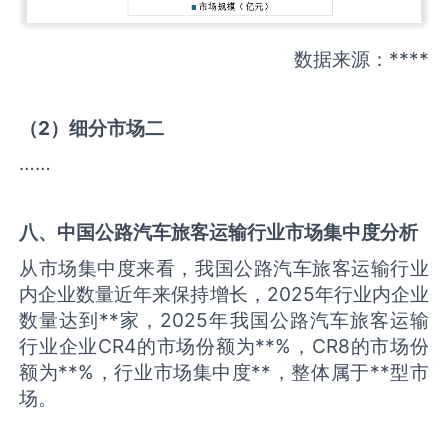
数据来源：****
（
2
）细分市场二
……
八、中国
公路汽车旅客运输
行业市场集中度分析
从市场集中度来看，我国公路汽车旅客运输行业
内企业数量近年来保持增长，2025年行业内企业
数量达到**家，2025年我国公路汽车旅客运输
行业企业CR4的市场份额为**%，CR8的市场份
额为**%，行业市场集中度**，整体属于**型市
场。