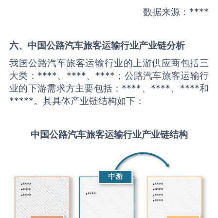
数据来源：****
六、中国
公路汽车旅客运输
行业产业链分析
我国公路汽车旅客运输行业的上游供应商包括三
大类：****、****、****；公路汽车旅客运输行
业的下游需求方主要包括：****、****、****和
*****。其具体产业链结构如下：
中国
公路汽车旅客运输
行业产业链结构