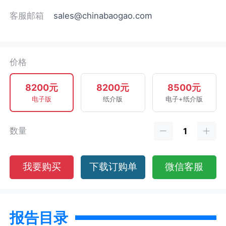
客服邮箱
sales@chinabaogao.com
价格
8200元
8200元
8500元
电子版
纸介版
电子+纸介版
数量
我要购买
下载订购单
微信客服
报告目录