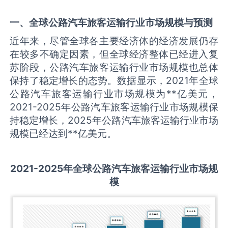
一、全球
公路汽车旅客运输
行业市场规模与预测
近年来，尽管全球各主要经济体的经济发展仍存
在较多不确定因素，但全球经济整体已经进入复
苏阶段，公路汽车旅客运输行业市场规模也总体
保持了稳定增长的态势。数据显示，2021年全球
公路汽车旅客运输行业市场规模为**亿美元，
2021-2025年公路汽车旅客运输行业市场规模保
持稳定增长，2025年公路汽车旅客运输行业市场
规模已经达到**亿美元。
2021-2025
年全球
公路汽车旅客运输
行业市场规
模