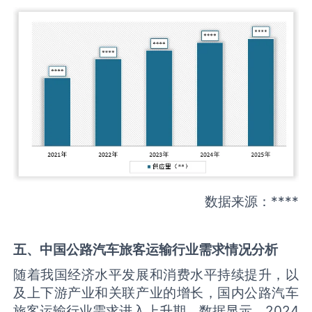
数据来源：****
五、中国
公路汽车旅客运输
行业需求情况分析
随着我国经济水平发展和消费水平持续提升，以
及上下游产业和关联产业的增长，国内公路汽车
旅客运输行业需求进入上升期。数据显示，2024