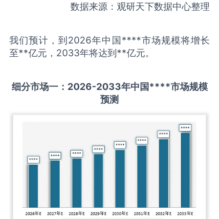
数据来源：观研天下数据中心整理
我们预计，到2026年中国****市场规模将增长
至**亿元，2033年将达到**亿元。
细分市场一：
202
6
-20
33年中国
****
市场规模
预测