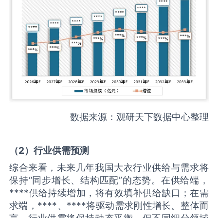
数据来源：观研天下数据中心整理
（
2
）
行业供需
预测
综合来看，未来几年我国大衣行业供给与需求将
保持“同步增长、结构匹配”的态势。在供给端，
****供给持续增加，将有效填补供给缺口；在需
求端，****、****将驱动需求刚性增长。整体而