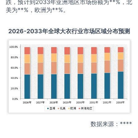
跌，预计到2033年亚洲地区市场份额为**%，北
美为**%，欧洲为**%。
2026-2033
年全球
大衣
行业市场区域分布预测
数据来源：****