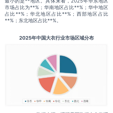
最小的是**地区。具体来看，2025年华东地区
市场占比为**%；华南地区占比**%；华中地区
占比**%；华北地区占比**%；西部地区占比
**%；东北地区占比**%。
2025
年中国
大衣
行业市场区域分布