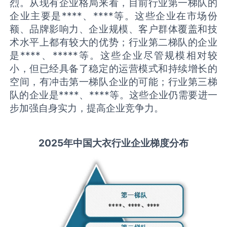
烈。从现有企业格局来看，目前行业第一梯队的
企业主要是****、****等。这些企业在市场份
额、品牌影响力、企业规模、客户群体覆盖和技
术水平上都有较大的优势；行业第二梯队的企业
是****、*****等。这些企业尽管规模相对较
小，但已经具备了稳定的运营模式和持续增长的
空间，有冲击第一梯队企业的可能；行业第三梯
队的企业是****、****等。这些企业仍需要进一
步加强自身实力，提高企业竞争力。
2025
年中国
大衣
行业企业梯度分布