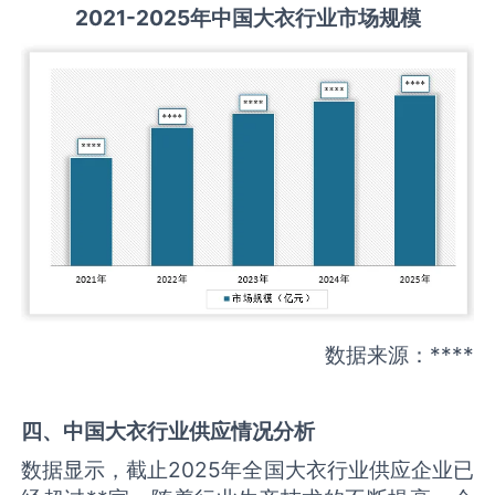
2021-2025
年中国
大衣
行业市场规模
数据来源：****
四、中国
大衣
行业供应情况分析
数据显示，截止2025年全国大衣行业供应企业已