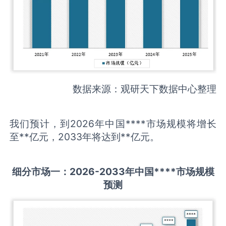
数据来源：观研天下数据中心整理
我们预计，到2026年中国****市场规模将增长
至**亿元，2033年将达到**亿元。
细分市场一：
202
6
-20
33年中国
****
市场规模
预测