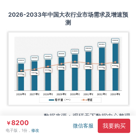
2026-2033
年中国
大衣
行业市场需求及增速预
测
数据来源：观研天下数据中心整理
8200
￥
我要购买
微信客服
电子版，1份，
修改