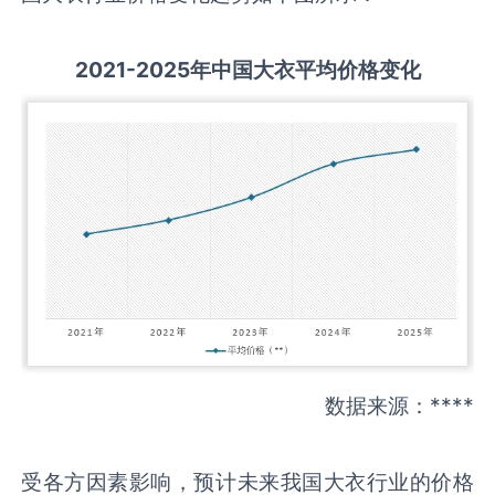
2021-2025
年中国
大衣
平均价格变化
数据来源：****
受各方因素影响，预计未来我国大衣行业的价格