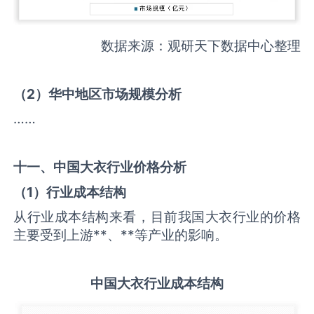
数据来源：观研天下数据中心整理
（
2
）华中地区市场规模分析
……
十一、中国
大衣
行业价格分析
（
1
）行业成本结构
从行业成本结构来看，目前我国大衣行业的价格
主要受到上游**、**等产业的影响。
中国
大衣
行业成本结构