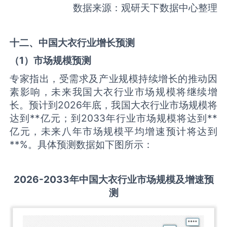
数据来源：观研天下数据中心整理
十二、中国
大衣
行业增长预测
（
1
）市场规模预测
专家指出，受需求及产业规模持续增长的推动因
素影响，未来我国大衣行业市场规模将继续增
长。预计到2026年底，我国大衣行业市场规模将
达到**亿元；到2033年行业市场规模将达到**
亿元，未来八年市场规模平均增速预计将达到
**%。具体预测数据如下图所示：
2026-2033
年中国
大衣
行业市场规模及增速预
测