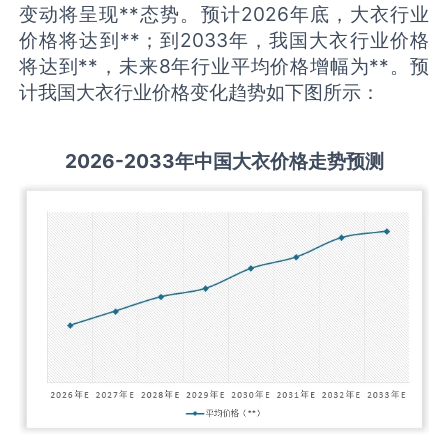
变动将呈现**态势。预计2026年底，大衣行业
价格将达到**；到2033年，我国大衣行业价格
将达到**，未来8年行业平均价格增幅为**。预
计我国大衣行业价格变化趋势如下图所示：
2026-2033
年中国
大衣
价格走势预测