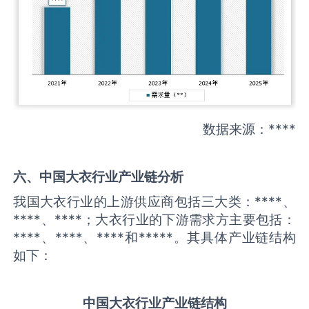
数据来源：****
六、中国
大衣
行业产业链分析
我国大衣行业的上游供应商包括三大类：****、
****、****；大衣行业的下游需求方主要包括：
****、****、****和*****。其具体产业链结构
如下：
中国
大衣
行业产业链结构