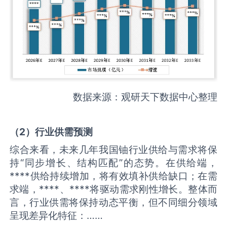
数据来源：观研天下数据中心整理
（
2
）
行业供需
预测
综合来看，未来几年我国铀行业供给与需求将保
持“同步增长、结构匹配”的态势。在供给端，
****供给持续增加，将有效填补供给缺口；在需
求端，****、****将驱动需求刚性增长。整体而
言，行业供需将保持动态平衡，但不同细分领域
呈现差异化特征：……