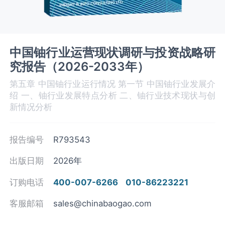
中国铀行业运营现状调研与投资战略研
究报告（2026-2033年）
第五章 中国铀‌‌‌行业运行情况 第一节 中国铀‌‌‌行业发展介
绍 一、铀行业发展特点分析 二、铀行业技术现状与创
新情况分析
报告编号
R793543
出版日期
2026年
订购电话
400-007-6266
010-86223221
客服邮箱
sales@chinabaogao.com