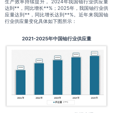
生产效率持续提升， 2024年我国铀行业供应量
达到**，同比增长**%；2025年，我国铀行业供
应量达到**，同比增长达到**%。近年来我国铀
行业供应量变化具体如下图所示：
2021-2025
年中国
铀
行业供应量