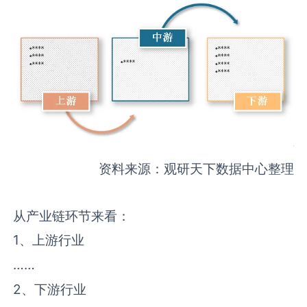
资料来源：观研天下数据中心整理
从产业链环节来看：
1、上游行业
……
2、下游行业