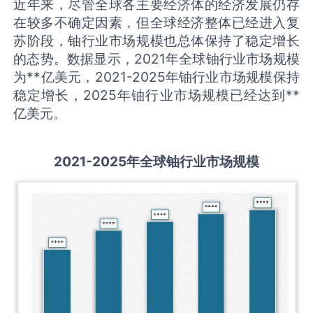
近年来，尽管全球各主要经济体的经济发展仍存
在较多不确定因素，但全球经济整体已经进入复
苏阶段，铀行业市场规模也总体保持了稳定增长
的态势。数据显示，2021年全球铀行业市场规模
为**亿美元，2021-2025年铀行业市场规模保持
稳定增长，2025年铀行业市场规模已经达到**
亿美元。
2021-2025
年全球
铀
行业市场规模