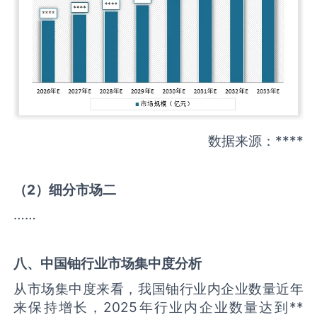
数据来源：****
（
2
）细分市场二
……
八、中国
铀
行业市场集中度分析
从市场集中度来看，我国铀行业内企业数量近年
来保持增长，2025年行业内企业数量达到**