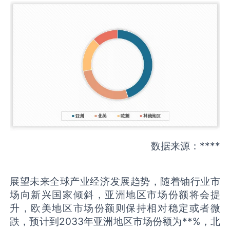
数据来源：****
展望未来全球产业经济发展趋势，随着铀行业市
场向新兴国家倾斜，亚洲地区市场份额将会提
升，欧美地区市场份额则保持相对稳定或者微
跌，预计到2033年亚洲地区市场份额为**%，北