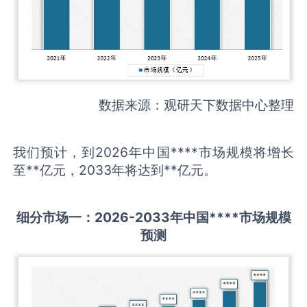
数据来源：观研天下数据中心整理
我们预计，到2026年中国****市场规模将增长
至**亿元，2033年将达到**亿元。
细分市场一：
202
6
-20
33年中国
****
市场规模
预测