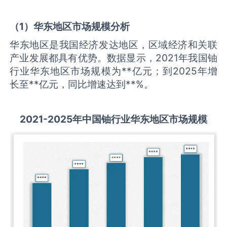
（
1
）华东地区市场规模分析
华东地区是我国经济发达地区，区域经济和关联
产业发展都具有优势。数据显示，2021年我国铀
行业华东地区市场规模为**亿元；到2025年增
长至**亿元，同比增速达到**%。
2021-2025
年中国
铀
行业华东地区市场规模