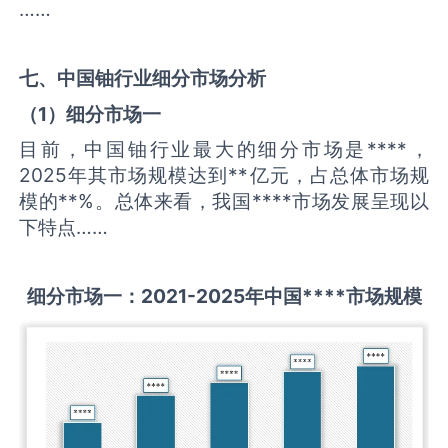
……
七、中国
铀
行业细分市场分析
（
1
）细分市场一
目前，中国铀行业最大的细分市场是****，
2025年其市场规模达到**亿元，占总体市场规
模的**%。总体来看，我国****市场发展呈现以
下特点……
细分市场一：
2021-2025
年中国
****
市场规模