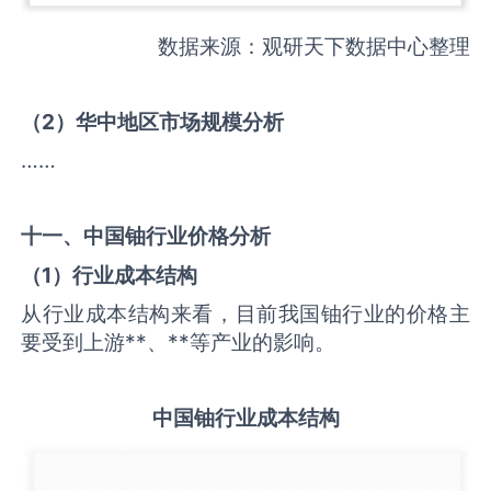
数据来源：观研天下数据中心整理
（
2
）华中地区市场规模分析
……
十一、中国
铀
行业价格分析
（
1
）行业成本结构
从行业成本结构来看，目前我国铀行业的价格主
要受到上游**、**等产业的影响。
中国
铀
行业成本结构