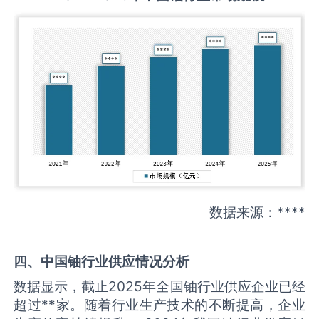
数据来源：****
四、中国
铀
行业供应情况分析
数据显示，截止2025年全国铀行业供应企业已经
超过**家。随着行业生产技术的不断提高，企业