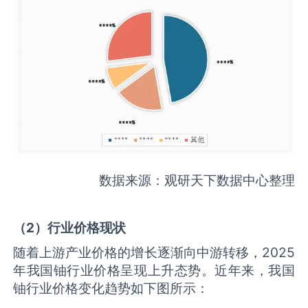
数据来源：观研天下数据中心整理
（
2
）行业价格现状
随着上游产业价格的增长逐渐向中游转移，2025
年我国铀行业价格呈现上升态势。近年来，我国
铀行业价格变化趋势如下图所示：