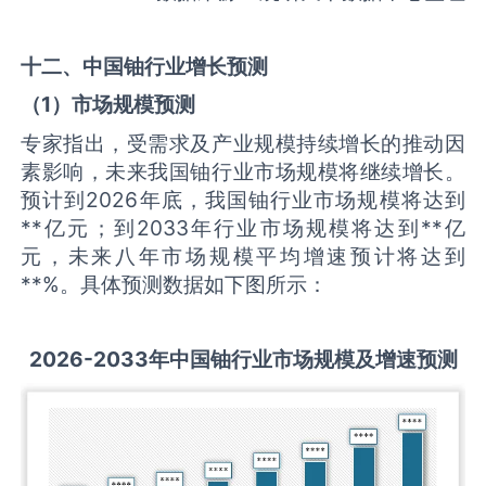
十二、中国
铀
行业增长预测
（
1
）市场规模预测
专家指出，受需求及产业规模持续增长的推动因
素影响，未来我国铀行业市场规模将继续增长。
预计到2026年底，我国铀行业市场规模将达到
**亿元；到2033年行业市场规模将达到**亿
元，未来八年市场规模平均增速预计将达到
**%。具体预测数据如下图所示：
2026-2033
年中国
铀
行业市场规模及增速预测