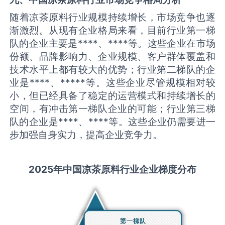
随着凉茶原料行业规模持续增长，市场竞争也逐
渐激烈。从现有企业格局来看，目前行业第一梯
队的企业主要是****、****等。这些企业在市场
份额、品牌影响力、企业规模、客户群体覆盖和
技术水平上都有较大的优势；行业第二梯队的企
业是****、*****等。这些企业尽管规模相对较
小，但已经具备了稳定的运营模式和持续增长的
空间，有冲击第一梯队企业的可能；行业第三梯
队的企业是****、****等。这些企业仍需要进一
步加强自身实力，提高企业竞争力。
2025
年中国
凉茶原料
行业企业梯度分布