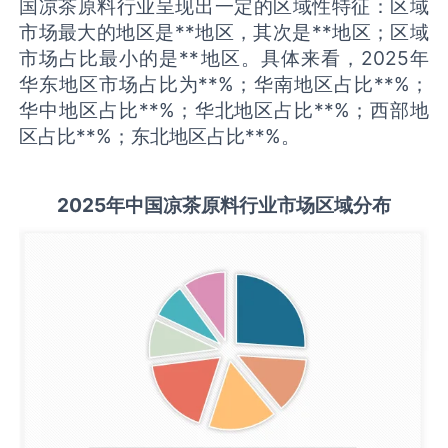
国凉茶原料行业呈现出一定的区域性特征：区域
市场最大的地区是**地区，其次是**地区；区域
市场占比最小的是**地区。具体来看，2025年
华东地区市场占比为**%；华南地区占比**%；
华中地区占比**%；华北地区占比**%；西部地
区占比**%；东北地区占比**%。
2025
年中国
凉茶原料
行业市场区域分布