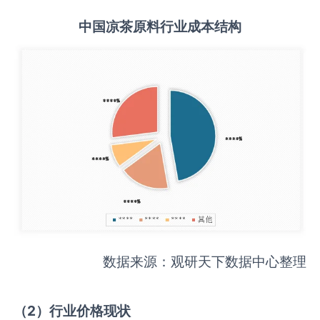
中国
凉茶原料
行业成本结构
数据来源：观研天下数据中心整理
（
2
）行业价格现状