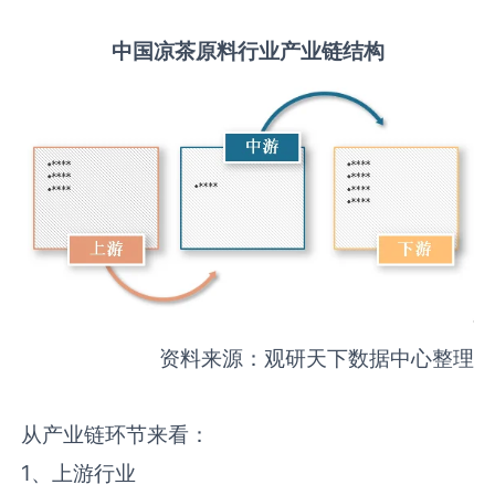
中国
凉茶原料
行业产业链结构
资料来源：观研天下数据中心整理
从产业链环节来看：
1、上游行业