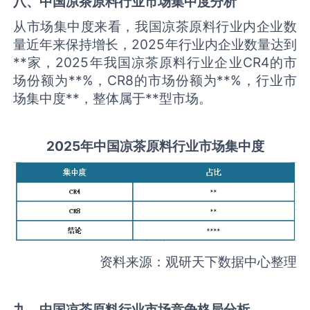
八、中国
凉茶原料
行业市场集中度分析
从市场集中度来看，我国凉茶原料行业内企业数
量近年来保持增长，2025年行业内企业数量达到
**家，2025年我国凉茶原料行业企业CR4的市
场份额为**%，CR8的市场份额为**%，行业市
场集中度**，整体属于**型市场。
2025
年中国
凉茶原料
行业市场集中度
资料来源：观研天下数据中心整理
九、中国
凉茶原料
行业市场竞争格局分析