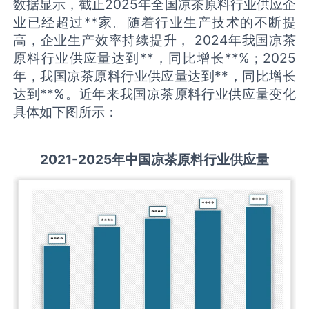
数据显示，截止2025年全国凉茶原料行业供应企
业已经超过**家。随着行业生产技术的不断提
高，企业生产效率持续提升， 2024年我国凉茶
原料行业供应量达到**，同比增长**%；2025
年，我国凉茶原料行业供应量达到**，同比增长
达到**%。近年来我国凉茶原料行业供应量变化
具体如下图所示：
2021-2025
年中国
凉茶原料
行业供应量