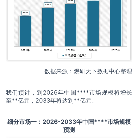
数据来源：观研天下数据中心整理
我们预计，到2026年中国****市场规模将增长
至**亿元，2033年将达到**亿元。
细分市场一：
202
6
-20
33年中国
****
市场规模
预测