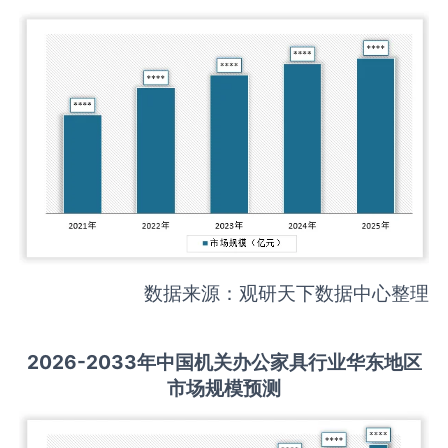
数据来源：观研天下数据中心整理
2026-2033
年中国
机关办公家具
行业华东地区
市场规模预测