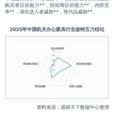
购买者议价能力**，供应商议价能力**，内部竞
争**，潜在进入者威胁**，替代品威胁**。
2025
年中国
机关办公家具
行业波特五力结论
资料来源：观研天下数据中心整理