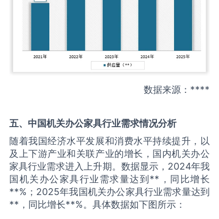
数据来源：****
五、中国
机关办公家具
行业需求情况分析
随着我国经济水平发展和消费水平持续提升，以
及上下游产业和关联产业的增长，国内机关办公
家具行业需求进入上升期。数据显示，2024年我
国机关办公家具行业需求量达到**，同比增长
**%；2025年我国机关办公家具行业需求量达到
**，同比增长**%。具体数据如下图所示：