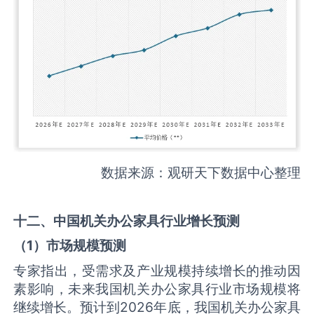
数据来源：观研天下数据中心整理
十二、中国
机关办公家具
行业增长预测
（
1
）市场规模预测
专家指出，受需求及产业规模持续增长的推动因
素影响，未来我国机关办公家具行业市场规模将
继续增长。预计到2026年底，我国机关办公家具