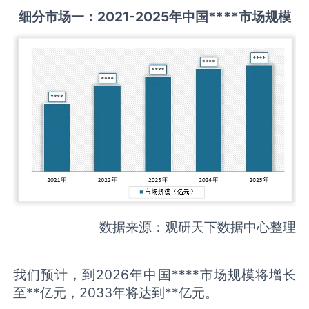
细分市场一：
2021-2025
年中国
****
市场规模
数据来源：观研天下数据中心整理
我们预计，到2026年中国****市场规模将增长
至**亿元，2033年将达到**亿元。