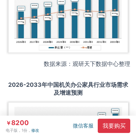
数据来源：观研天下数据中心整理
2026-2033
年中国
机关办公家具
行业市场需求
及增速预测
8200
￥
我要购买
微信客服
电子版，1份，
修改