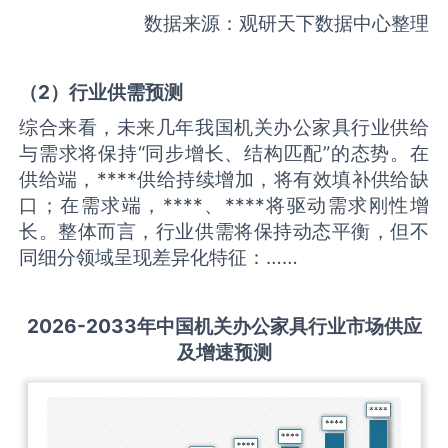
数据来源：观研天下数据中心整理
（
2
）
行业供需
预测
综合来看，未来几年我国机关办公家具行业供给
与需求将保持“同步增长、结构匹配”的态势。在
供给端，****供给持续增加，将有效填补供给缺
口；在需求端，****、****将驱动需求刚性增
长。整体而言，行业供需将保持动态平衡，但不
同细分领域呈现差异化特征：……
2026-2033
年中国
机关办公家具
行业市场供应
及增速预测