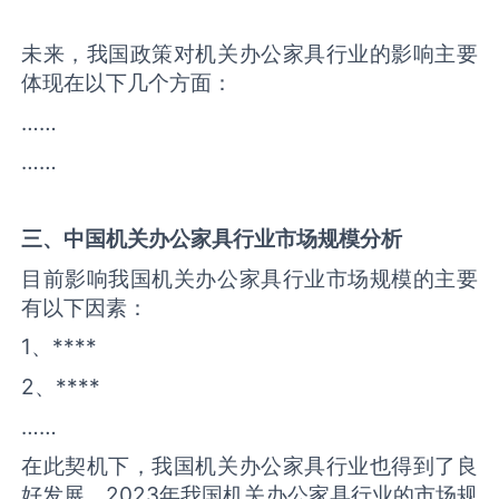
未来，我国政策对机关办公家具行业的影响主要
体现在以下几个方面：
……
……
三、中国
机关办公家具
行业市场规模分析
目前影响我国机关办公家具行业市场规模的主要
有以下因素：
1、****
2、****
……
在此契机下，我国机关办公家具行业也得到了良
好发展，2023年我国机关办公家具行业的市场规