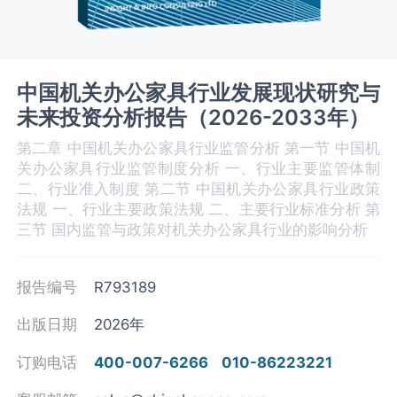
中国机关办公家具行业发展现状研究与
未来投资分析报告（2026-2033年）
第二章 中国机关办公家具‌‌‌行业监管分析 第一节 中国机
关办公家具‌‌‌行业监管制度分析 一、行业主要监管体制
二、行业准入制度 第二节 中国机关办公家具‌‌‌行业政策
法规 一、行业主要政策法规 二、主要行业标准分析 第
三节 国内监管与政策对机关办公家具‌‌‌行业的影响分析
报告编号
R793189
出版日期
2026年
订购电话
400-007-6266
010-86223221