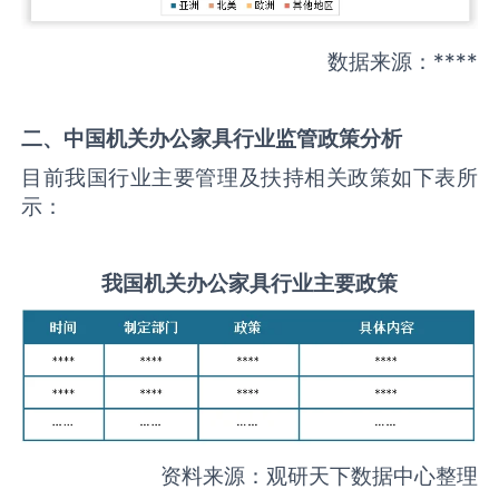
数据来源：****
二、中国
机关办公家具
行业监管政策分析
目前我国行业主要管理及扶持相关政策如下表所
示：
我国
机关办公家具
行业主要政策
资料来源：观研天下数据中心整理