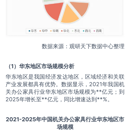
数据来源：观研天下数据中心整理
（
1
）华东地区市场规模分析
华东地区是我国经济发达地区，区域经济和关联
产业发展都具有优势。数据显示，2021年我国机
关办公家具行业华东地区市场规模为**亿元；到
2025年增长至**亿元，同比增速达到**%。
2021-2025
年中国
机关办公家具
行业华东地区市
场规模