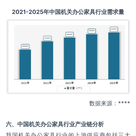
2021-2025
年中国
机关办公家具
行业需求量
数据来源：****
六、中国
机关办公家具
行业产业链分析
我国机关办公家具行业的上游供应商包括三大