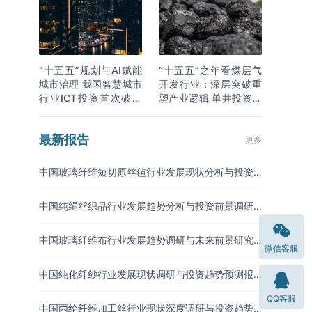
“十五五”规划与AI赋能
“十五五”之年看煤层气
城市治理 我国智慧城市
开发行业：深层突破重
行业ICT投资首次破万
塑产业逻辑 单井投资成
亿
本下降
最新报告
更多
中国玻璃纤维短切原丝毡行业发展现状分析与投资
趋势预测报告（2026-2033年）
中国纯绢丝织品行业发展趋势分析与投资前景调研
报告（2026-2033年）
中国玻璃纤维布行业发展趋势调研与未来前景研究
微信客服
报告（2026-2033年）
中国纯化纤纱行业发展现状调研与投资趋势预测报
告（2026-2033年）
QQ客服
中国丙纶纤维加工丝行业现状深度调研与投资趋势