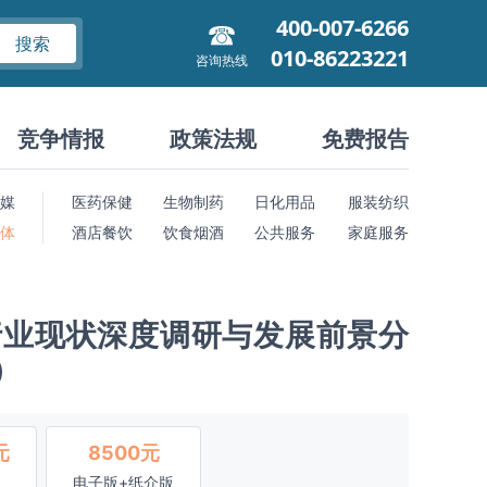
400-007-6266
搜索
010-86223221
咨询热线
竞争情报
政策法规
免费报告
媒
医药保健
生物制药
日化用品
服装纺织
 体
酒店餐饮
饮食烟酒
公共服务
家庭服务
行业现状深度调研与发展前景分
）
元
8500元
电子版+纸介版