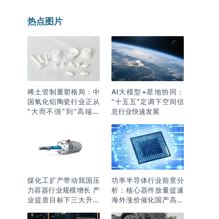
热点图片
稀土管制重塑格局：中
AI大模型+星地协同：
国氧化铝陶瓷行业正从
“十五五”定调下空间信
“大而不强”到“高端突
息行业快速发展
围”
煤化工扩产带动我国压
功率半导体行业前景分
力容器行业规模增长 产
析：核心器件放量提速
业提质目标下三大升级
海外涨价催化国产高端
逻辑明确
化突围