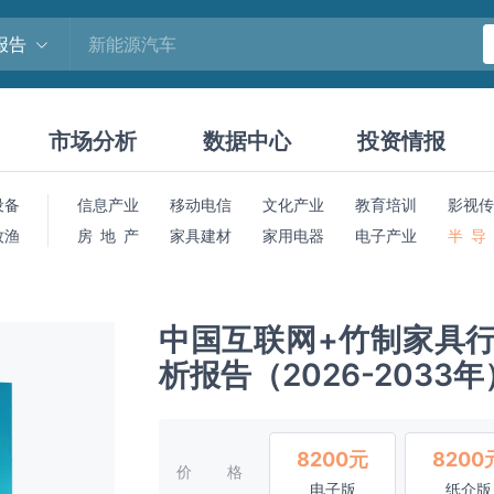
报告
市场分析
数据中心
投资情报
设备
信息产业
移动电信
文化产业
教育培训
影视传
牧渔
房 地 产
家具建材
家用电器
电子产业
半 导
中国互联网+竹制家具
析报告（2026-2033年
8200元
8200
价格
电子版
纸介版