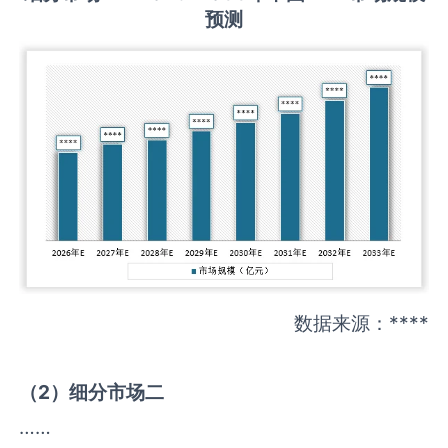
预测
数据来源：****
（
2
）细分市场二
……