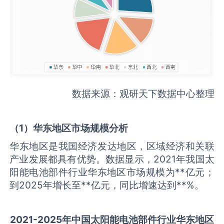
数据来源：观研天下数据中心整理
（
1
）华东地区市场规模分析
华东地区是我国经济发达地区，区域经济和关联
产业发展都具有优势。数据显示，2021年我国太
阳能电池部件行业华东地区市场规模为**亿元；
到2025年增长至**亿元，同比增速达到**%。
2021-2025
年中国
太阳能电池部件
行业华东地区