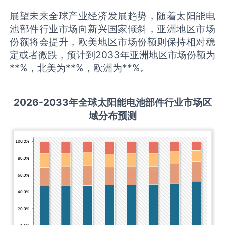
展望未来全球产业经济发展趋势，随着太阳能电
池部件行业市场向新兴国家倾斜，亚洲地区市场
份额将会提升，欧美地区市场份额则保持相对稳
定或者微跌，预计到2033年亚洲地区市场份额为
**%，北美为**%，欧洲为**%。
2026-2033
年全球
太阳能电池部件
行业市场区
域分布预测