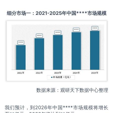
细分市场一：
2021-2025
年中国
****
市场规模
数据来源：观研天下数据中心整理
我们预计，到2026年中国****市场规模将增长