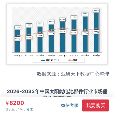
数据来源：观研天下数据中心整理
2026-2033
年中国
太阳能电池部件
行业市场需
求及增速预测
8200
￥
我要购买
微信客服
电子版，1份，
修改