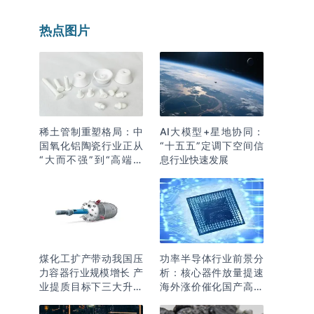
热点图片
稀土管制重塑格局：中
AI大模型+星地协同：
国氧化铝陶瓷行业正从
“十五五”定调下空间信
“大而不强”到“高端突
息行业快速发展
围”
煤化工扩产带动我国压
功率半导体行业前景分
力容器行业规模增长 产
析：核心器件放量提速
业提质目标下三大升级
海外涨价催化国产高端
逻辑明确
化突围