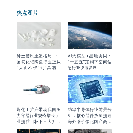
热点图片
稀土管制重塑格局：中
AI大模型+星地协同：
国氧化铝陶瓷行业正从
“十五五”定调下空间信
“大而不强”到“高端突
息行业快速发展
围”
煤化工扩产带动我国压
功率半导体行业前景分
力容器行业规模增长 产
析：核心器件放量提速
业提质目标下三大升级
海外涨价催化国产高端
逻辑明确
化突围