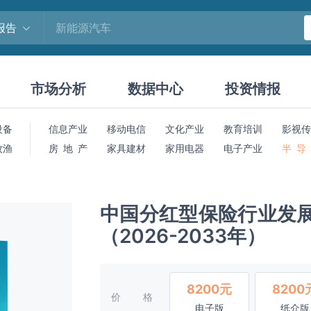
报告
市场分析
数据中心
投资情报
设备
信息产业
移动电信
文化产业
教育培训
影视传
牧渔
房 地 产
家具建材
家用电器
电子产业
半 导
中国分红型保险行业发
（2026-2033年）
8200元
8200
价格
电子版
纸介版