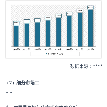
数据来源：****
（
2
）细分市场二
……