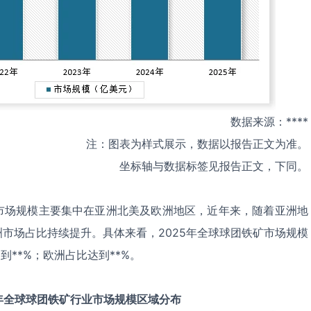
数据来源：****
注：图表为样式展示，数据以报告正文为准。
坐标轴与数据标签见报告正文，下同。
市场规模主要集中在亚洲北美及欧洲地区，近年来，随着亚洲地
市场占比持续提升。具体来看，2025年全球球团铁矿市场规模
到**%；欧洲占比达到**%。
年全球
球团铁矿
行业市场规模区域分布