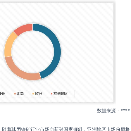
数据来源：****
，随着球团铁矿行业市场向新兴国家倾斜，亚洲地区市场份额将