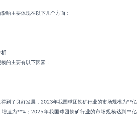
的影响主要体现在以下几个方面：
分析
规模的主要有以下因素：
得到了良好发展，2023年我国球团铁矿行业的市场规模为**亿
，增速为**%；2025年我国球团铁矿行业的市场规模达到**亿