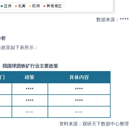
数据来源：****
分析
关政策如下表所示：
我国
球团铁矿
行业主要政策
资料来源：观研天下数据中心整理