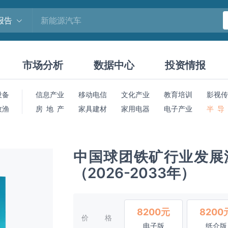
报告
市场分析
数据中心
投资情报
设备
信息产业
移动电信
文化产业
教育培训
影视传
牧渔
房 地 产
家具建材
家用电器
电子产业
半 导
中国球团铁矿行业发展
（2026-2033年）
8200元
8200
价格
电子版
纸介版