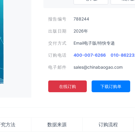
报告编号
788244
出版日期
2026年
交付方式
Email电子版/特快专递
订购电话
400-007-6266
010-86223
电子邮件
sales@chinabaogao.com
在线订购
下载订购单
研究方法
数据来源
订购流程