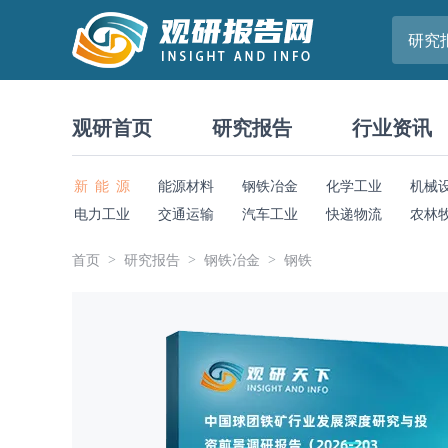
研究
观研首页
研究报告
行业资讯
新 能 源
能源材料
钢铁冶金
化学工业
机械
电力工业
交通运输
汽车工业
快递物流
农林
首页
研究报告
钢铁冶金
钢铁