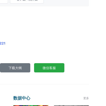
221
下载大纲
微信客服
数据中心
更多