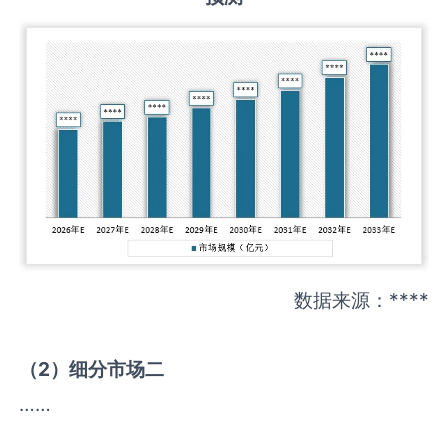
数据来源：****
（
2
）细分市场二
……