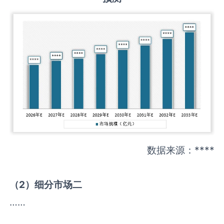
数据来源：****
（
2
）细分市场二
……