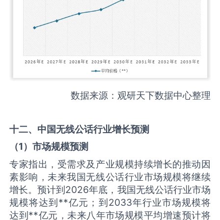
数据来源：观研天下数据中心整理
十二、中国
无线公话
行业增长预测
（
1
）市场规模预测
专家指出，受需求及产业规模持续增长的推动因
素影响，未来我国无线公话行业市场规模将继续
增长。预计到2026年底，我国无线公话行业市场
规模将达到**亿元；到2033年行业市场规模将
达到**亿元，未来八年市场规模平均增速预计将