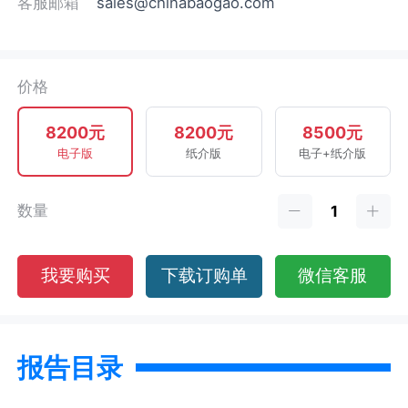
客服邮箱
sales@chinabaogao.com
价格
8200元
8200元
8500元
电子版
纸介版
电子+纸介版
数量
我要购买
下载订购单
微信客服
报告目录