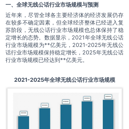
一、全球
无线公话
行业市场规模与预测
近年来，尽管全球各主要经济体的经济发展仍存
在较多不确定因素，但全球经济整体已经进入复
苏阶段，无线公话行业市场规模也总体保持了稳
定增长的态势。数据显示，2021年全球无线公话
行业市场规模为**亿美元，2021-2025年无线公
话行业市场规模保持稳定增长，2025年无线公话
行业市场规模已经达到**亿美元。
2021-2025
年全球
无线公话
行业市场规模