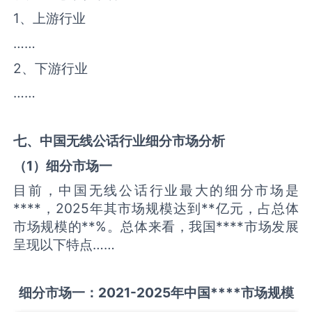
1、上游行业
……
2、下游行业
……
七、中国
无线公话
行业细分市场分析
（
1
）细分市场一
目前，中国无线公话行业最大的细分市场是
****，2025年其市场规模达到**亿元，占总体
市场规模的**%。总体来看，我国****市场发展
呈现以下特点……
细分市场一：
2021-2025
年中国
****
市场规模