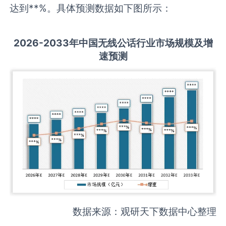
达到**%。具体预测数据如下图所示：
2026-2033
年中国
无线公话
行业市场规模及增
速预测
数据来源：观研天下数据中心整理