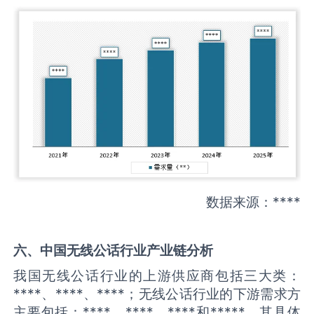
数据来源：****
六、中国
无线公话
行业产业链分析
我国无线公话行业的上游供应商包括三大类：
****、****、****；无线公话行业的下游需求方
主要包括：****、****、****和*****。其具体