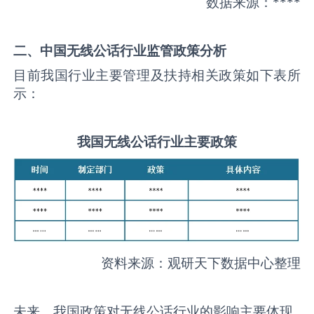
数据来源：****
二、中国
无线公话
行业监管政策分析
目前我国行业主要管理及扶持相关政策如下表所
示：
我国
无线公话
行业主要政策
资料来源：观研天下数据中心整理
未来，我国政策对无线公话行业的影响主要体现