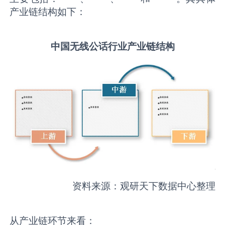
产业链结构如下：
中国
无线公话
行业产业链结构
资料来源：观研天下数据中心整理
从产业链环节来看：