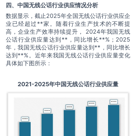
四、中国
无线公话
行业供应情况分析
数据显示，截止2025年全国无线公话行业供应企
业已经超过**家。随着行业生产技术的不断提
高，企业生产效率持续提升， 2024年我国无线
公话行业供应量达到**，同比增长**%；2025
年，我国无线公话行业供应量达到**，同比增长
达到**%。近年来我国无线公话行业供应量变化
具体如下图所示：
2021-2025
年中国
无线公话
行业供应量