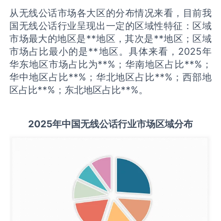
从无线公话市场各大区的分布情况来看，目前我
国无线公话行业呈现出一定的区域性特征：区域
市场最大的地区是**地区，其次是**地区；区域
市场占比最小的是**地区。具体来看，2025年
华东地区市场占比为**%；华南地区占比**%；
华中地区占比**%；华北地区占比**%；西部地
区占比**%；东北地区占比**%。
2025
年中国
无线公话
行业市场区域分布