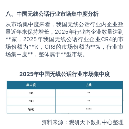
八、中国
无线公话
行业市场集中度分析
从市场集中度来看，我国无线公话行业内企业数
量近年来保持增长，2025年行业内企业数量达到
**家，2025年我国无线公话行业企业CR4的市
场份额为**%，CR8的市场份额为**%，行业市
场集中度**，整体属于**型市场。
2025
年中国
无线公话
行业市场集中度
资料来源：观研天下数据中心整理