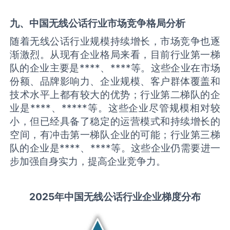
九、中国
无线公话
行业市场竞争格局分析
随着无线公话行业规模持续增长，市场竞争也逐
渐激烈。从现有企业格局来看，目前行业第一梯
队的企业主要是****、****等。这些企业在市场
份额、品牌影响力、企业规模、客户群体覆盖和
技术水平上都有较大的优势；行业第二梯队的企
业是****、*****等。这些企业尽管规模相对较
小，但已经具备了稳定的运营模式和持续增长的
空间，有冲击第一梯队企业的可能；行业第三梯
队的企业是****、****等。这些企业仍需要进一
步加强自身实力，提高企业竞争力。
2025
年中国
无线公话
行业企业梯度分布